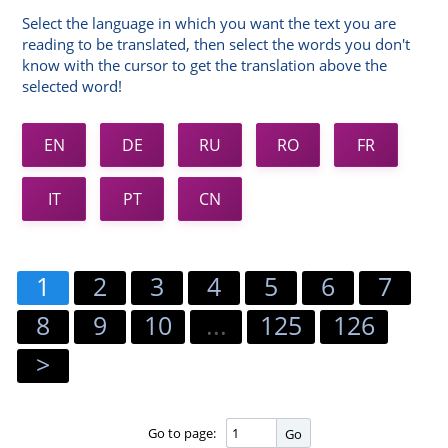
Select the language in which you want the text you are
reading to be translated, then select the words you don't
know with the cursor to get the translation above the
selected word!
EN
DE
RU
RO
FR
IT
PT
CN
1
2
3
4
5
6
7
8
9
10
...
125
126
>
Go to page:
Go