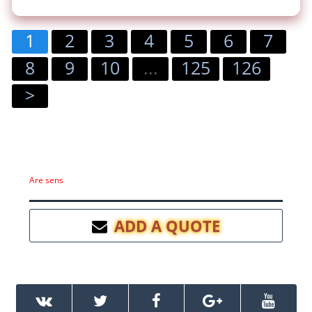
1
2
3
4
5
6
7
8
9
10
...
125
126
>
Are sens
ADD A QUOTE