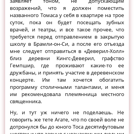
заявляет тоном, не допускающим
возражений, что я должен поместить
названного Томаса у себя в квартире на трое
суток, пока он будет посещать зубных
врачей, и театры, и все такое прочее, что
требуется перед отправлением в закрытую
школу в Брамли-он-Си, а после его отъезда
мне следует отправиться в «Деверил-Холл»
близ деревни Кингс-Деверил, графство
Гемпшир, где проживают какие-то ее
дружбаны, и принять участие в деревенском
концерте. Им там хочется обогатить
программу столичными талантами, и меня
им рекомендовала племянница местного
священника.
Ну, и тут уж ничего не поделаешь. Не
говорить же тете Агате, что по своей воле не
дотронулся бы до юного Тоса десятифутовым
шестом и что заочно с незнакомыми людьми