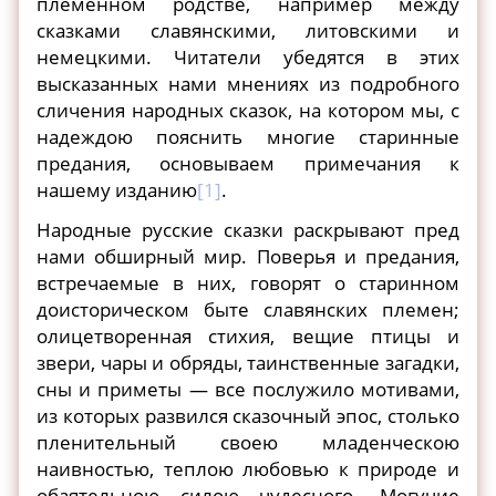
племенном родстве, например между
сказками славянскими, литовскими и
немецкими. Читатели убедятся в этих
высказанных нами мнениях из подробного
сличения народных сказок, на котором мы, с
надеждою пояснить многие старинные
предания, основываем примечания к
нашему изданию
[1]
.
Народные русские сказки раскрывают пред
нами обширный мир. Поверья и предания,
встречаемые в них, говорят о старинном
доисторическом быте славянских племен;
олицетворенная стихия, вещие птицы и
звери, чары и обряды, таинственные загадки,
сны и приметы — все послужило мотивами,
из которых развился сказочный эпос, столько
пленительный своею младенческою
наивностью, теплою любовью к природе и
обаятельною силою чудесного. Могучие