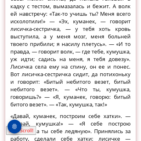
кадку с тестом, вымазалась и бежит. А волк
ей навстречу: «Так-то учишь ты? Меня всего
исколотили!» — «Эх, куманек, — говорит
лисичка-сестричка, — у тебя хоть кровь
выступила, а у меня мозг, меня больней
твоего прибили; я насилу плетусь». — «И то
правда, — говорит волк, — где тебе, кумушка,
уж идти; садись на меня, я тебя довезу».
Лисичка села ему на спину, он ее и понес.
Вот лисичка-сестричка сидит, да потихоньку
и говорит: «Битый небитого везет, битый
небитого везет». — «Что ты, кумушка,
говоришь?» — «Я, куманек, говорю: битый
битого везет». — «Так, кумушка, так!»
«Давай, куманек, построим себе хатки». —
«Давай, кумушка!» — «Я себе построю
Start Scroll!
лубяную, а ты себе ледяную». Принялись за
работу, сделали себе хатки: лисичке —