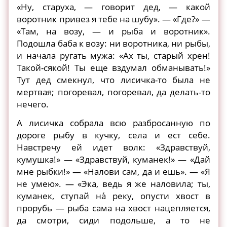
«Ну, старуха, — говорит дед, — какой
воротник привез я тебе на шубу». — «Где?» —
«Там, на возу, — и рыба и воротник».
Подошла баба к возу: ни воротника, ни рыбы,
и начала ругать мужа: «Ах ты, старый хрен!
Такой-сякой! Ты еще вздумал обманывать!»
Тут дед смекнул, что лисичка-то была не
мертвая; погоревал, погоревал, да делать-то
нечего.
А лисичка собрала всю разбросанную по
дороге рыбу в кучку, села и ест себе.
Навстречу ей идет волк: «Здравствуй,
кумушка!» — «Здравствуй, куманек!» — «Дай
мне рыбки!» — «Налови сам, да и ешь». — «Я
не умею». — «Эка, ведь я же наловила; ты,
куманек, ступай на́ реку, опусти хвост в
прорубь — рыба сама на хвост нацепляется,
да смотри, сиди подольше, а то не