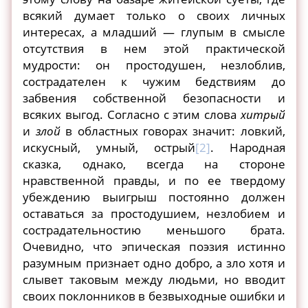
всякий думает только о своих личных
интересах, а младший — глупым в смысле
отсутствия в нем этой практической
мудрости: он простодушен, незлоблив,
сострадателен к чужим бедствиям до
забвения собственной безопасности и
всяких выгод. Согласно с этим слова
хитрый
и
злой
в областных говорах значит: ловкий,
искусный, умный, острый
[2]
. Народная
сказка, однако, всегда на стороне
нравственной правды, и по ее твердому
убеждению выигрыш постоянно должен
оставаться за простодушием, незлобием и
сострадательностию меньшого брата.
Очевидно, что эпическая поэзия истинно
разумным признает одно добро, а зло хотя и
слывет таковым между людьми, но вводит
своих поклонников в безвыходные ошибки и