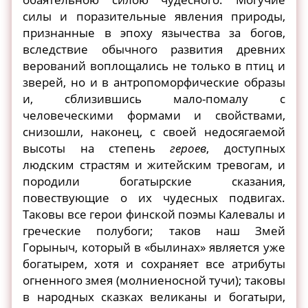
силы и поразительные явления природы,
признанные в эпоху язычества за богов,
вследствие обычного развития древних
верований воплощались не только в птиц и
зверей, но и в антропоморфические образы
и, сблизившись мало-помалу с
человеческими формами и свойствами,
снизошли, наконец, с своей недосягаемой
высоты на степень
героев
, доступных
людским страстям и житейским тревогам, и
породили богатырские сказания,
повествующие о их чудесных подвигах.
Таковы все герои финской поэмы Калевалы и
греческие полубоги; таков наш Змей
Горыныч, который в «былинах» является уже
богатырем, хотя и сохраняет все атрибуты
огненного змея (молниеносной тучи); таковы
в народных сказках великаны и богатыри,