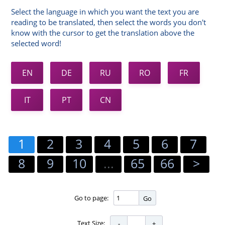
Select the language in which you want the text you are
reading to be translated, then select the words you don't
know with the cursor to get the translation above the
selected word!
EN
DE
RU
RO
FR
IT
PT
CN
1
2
3
4
5
6
7
8
9
10
...
65
66
>
Go to page:
Go
Text Size: