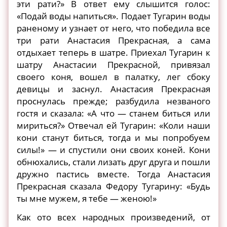
эти рати?» В ответ ему слышится голос:
«Подай воды напиться». Подает Тугарин воды
раненому и узнает от него, что победила все
три рати Анастасия Прекрасная, а сама
отдыхает теперь в шатре. Приехал Тугарин к
шатру Анастасии Прекрасной, привязал
своего коня, вошел в палатку, лег сбоку
девицы и заснул. Анастасия Прекрасная
проснулась прежде; разбудила незваного
гостя и сказала: «А что — станем биться или
мириться?» Отвечал ей Тугарин: «Коли наши
кони станут биться, тогда и мы попробуем
силы!» — и спустили они своих коней. Кони
обнюхались, стали лизать друг друга и пошли
дружно пастись вместе. Тогда Анастасия
Прекрасная сказала Федору Тугарину: «Будь
ты мне мужем, я тебе — женою!»
Как ото всех народных произведений, от