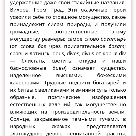
удержавшие даже свои стихийные названия:
Вихорь, Гром, Град. Эти сказочные герои
усвоили себе то страшное могущество, какое
принадлежит силам природы, и получили
громадные, соответственные этому
могуществу размеры; самое слово
богатырь
(от слова
бог
чрез прилагательное
богат
;
сравни латинск. deus, dives, divus от корня div
— блистать, светить, откуда и наши
баснословные
дивы
) означает существо,
наделенное высшими, божескими
качествами. Трудные подвиги богатырей и
их битвы с великанами и змиями суть только
образные, поэтические изображения
естественных явлений, так могущественно
влияющих на производительность земли.
Солнце, закрываемое темными тучами, в
народных сказках представляется
златокудрою девою неописанной красоты,