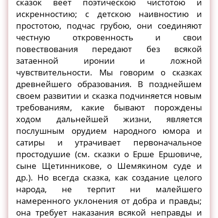
сказок веет поэтическою чистотою и
искренностию; с детскою наивностию и
простотою, подчас грубою, они соединяют
честную откровенность и свои
повествования передают без всякой
затаенной иронии и ложной
чувствительности. Мы говорим о сказках
древнейшего образования. В позднейшем
своем развитии и сказка подчиняется новым
требованиям, какие бывают порождены
ходом дальнейшей жизни, является
послушным орудием народного юмора и
сатиры и утрачивает первоначальное
простодушие (см. сказки о Ерше Ершовиче,
сыне Щетинникове, о Шемякином суде и
др.). Но всегда сказка, как создание целого
народа, не терпит ни малейшего
намеренного уклонения от добра и правды;
она требует наказания всякой неправды и