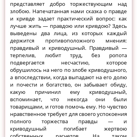
представляет добро торжествующим над
злобою. Напечатанная нами сказка о правде
и кривде задает практический вопрос: как
лучше жить — правдою или кривдою? Здесь
выведены два лица, из которых каждый
держится противоположного мнения:
правдивый и криводушный. Правдивый —
терпелив, любит труд, без ропота
подвергается несчастию, которое
обрушилось на него по злобе криводушного,
а впоследствии, когда выпадают на его долю
и почести и богатство, он забывает обиду,
какую причинил ему криводушный,
вспоминает, что некогда они были
товарищами, и готов помочь ему. Но чувство
нравственное требует для своего успокоения
полного торжества правды — и
криводушный погибает жертвою
собственных расчетов. На таком