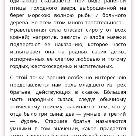
одинаково сказывается при виде раненой
птицы, голодного зверя, выброшенной на
берег морскою волною рыбы и больного
дерева. Во всем этом много трогательного!..
Нравственная сила спасает сироту от всех
козней; напротив, зависть и злоба мачехи
подвергают ее наказанию, которое часто
испытывает она на родных своих детях,
испорченных ее слепою любовью и потому
гордых, жестокосердных и мстительных.
С этой точки зрения особенно интересною
представляется нам роль младшего из трех
братьев, действующих в сказке. Бо́льшая
часть народных сказок, следуя обычному
эпическому приему, начинается тем, что у
отца было три сына: два — умные, а третий
—
дурень
. Старшие братья называются
умными в том значении, какое придается
этому слову на базаре житейской суеты, где