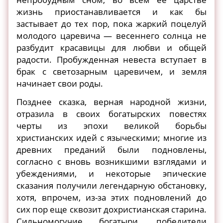
жизнь приостанавливается и как бы
застывает до тех пор, пока жаркий поцелуй
молодого царевича — весеннего солнца не
разбудит красавицы для любви и общей
радости. Пробужденная невеста вступает в
брак с светозарным царевичем, и земля
начинает свои роды.
Позднее сказка, верная народной жизни,
отразила в своих богатырских повестях
черты из эпохи великой борьбы
христианских идей с языческими; многие из
древних преданий были подновлены,
согласно с вновь возникшими взглядами и
убеждениями, и некоторые эпические
сказания получили легендарную обстановку,
хотя, впрочем, из-за этих подновлений до
сих пор еще сквозит дохристианская старина.
Сильномогучие богатыри, победители