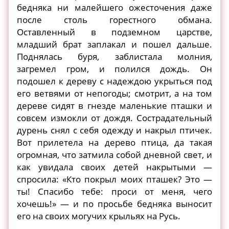
бедняка ни малейшего ожесточения даже
после столь горестного обмана.
Оставленный в подземном царстве,
младший брат заплакал и пошел дальше.
Поднялась буря, заблистала молния,
загремел гром, и полился дождь. Он
подошел к дереву с надеждою укрыться под
его ветвями от непогоды; смотрит, а на том
дереве сидят в гнезде маленькие пташки и
совсем измокли от дождя. Сострадательный
дурень снял с себя одежду и накрыл птичек.
Вот прилетела на дерево птица, да такая
огромная, что затмила собой дневной свет, и
как увидала своих детей накрытыми —
спросила: «Кто покрыл моих пташек? Это —
ты! Спасибо тебе: проси от меня, чего
хочешь!» — и по просьбе бедняка выносит
его на своих могучих крыльях на Русь.