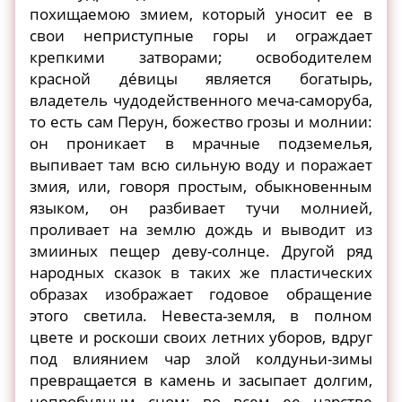
похищаемою змием, который уносит ее в
свои неприступные горы и ограждает
крепкими затворами; освободителем
красной де́вицы является богатырь,
владетель чудодейственного меча-саморуба,
то есть сам Перун, божество грозы и молнии:
он проникает в мрачные подземелья,
выпивает там всю сильную воду и поражает
змия, или, говоря простым, обыкновенным
языком, он разбивает тучи молнией,
проливает на землю дождь и выводит из
змииных пещер деву-солнце. Другой ряд
народных сказок в таких же пластических
образах изображает годовое обращение
этого светила. Невеста-земля, в полном
цвете и роскоши своих летних уборов, вдруг
под влиянием чар злой колдуньи-зимы
превращается в камень и засыпает долгим,
непробудным сном; во всем ее царстве