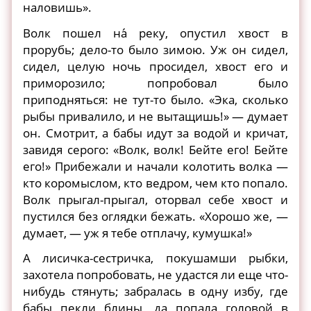
наловишь».
Волк пошел на́ реку, опустил хвост в
прорубь; дело-то было зимою. Уж он сидел,
сидел, целую ночь просидел, хвост его и
приморозило; попробовал было
приподняться: не тут-то было. «Эка, сколько
рыбы привалило, и не вытащишь!» — думает
он. Смотрит, а бабы идут за водой и кричат,
завидя серого: «Волк, волк! Бейте его! Бейте
его!» Прибежали и начали колотить волка —
кто коромыслом, кто ведром, чем кто попало.
Волк прыгал-прыгал, оторвал себе хвост и
пустился без оглядки бежать. «Хорошо же, —
думает, — уж я тебе отплачу, кумушка!»
А лисичка-сестричка, покушамши рыбки,
захотела попробовать, не удастся ли еще что-
нибудь стянуть; забралась в одну избу, где
бабы пекли блины, да попала головой в