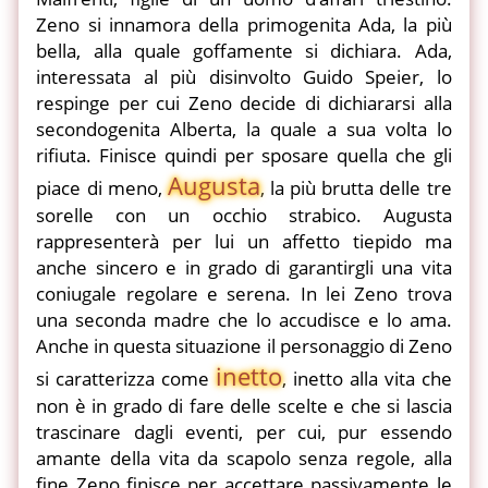
Zeno si innamora della primogenita Ada, la più
bella, alla quale goffamente si dichiara. Ada,
interessata al più disinvolto Guido Speier, lo
respinge per cui Zeno decide di dichiararsi alla
secondogenita Alberta, la quale a sua volta lo
rifiuta. Finisce quindi per sposare quella che gli
Augusta
piace di meno,
, la più brutta delle tre
sorelle con un occhio strabico. Augusta
rappresenterà per lui un affetto tiepido ma
anche sincero e in grado di garantirgli una vita
coniugale regolare e serena. In lei Zeno trova
una seconda madre che lo accudisce e lo ama.
Anche in questa situazione il personaggio di Zeno
inetto
si caratterizza come
, inetto alla vita che
non è in grado di fare delle scelte e che si lascia
trascinare dagli eventi, per cui, pur essendo
amante della vita da scapolo senza regole, alla
fine Zeno finisce per accettare passivamente le