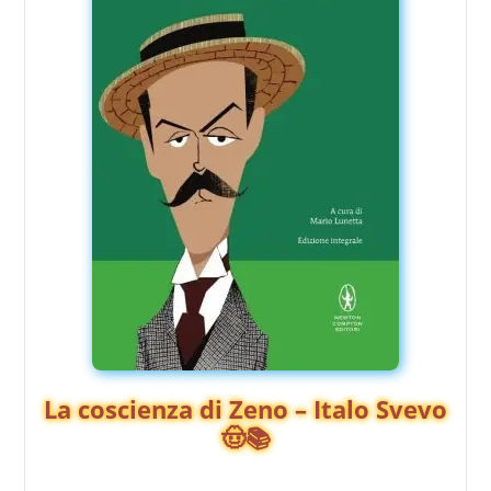
La coscienza di Zeno – Italo Svevo
🤠📚