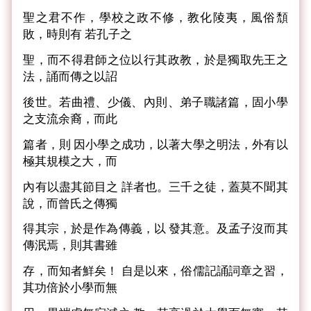
聖之君不作，學校之政不修，教化陵夷，風俗頹
敗，時則有 若孔子之
聖，而不得君師之位以行其政教，於是獨取先王之
法，誦而傳之以詔
後世。若曲禮、少儀、內則、弟子職諸篇，固小學
之支流余裔，而此
篇者，則 因小學之成功，以著大學之明法，外有以
極其規模之大，而
內有以盡其節目之 詳者也。三千之徒，蓋莫不聞其
說，而曾氏之傳獨
得其宗，於是作為傳義，以 發其意。及孟子沒而其
傳泯焉，則其書雖
存，而知者鮮矣！ 自是以來，俗儒記誦詞章之習，
其功倍於小學而無