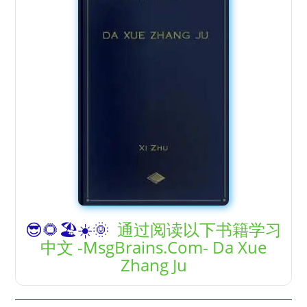
😎
🌻
🏖️
☀️
🌞
通过阅读以下书籍学习
中文 -MsgBrains.Com- Da Xue
Zhang Ju