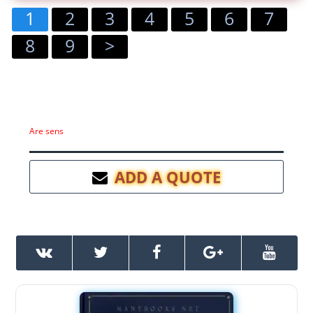
1
2
3
4
5
6
7
8
9
>
Are sens
ADD A QUOTE