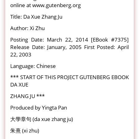
online at www.gutenberg.org
Title: Da Xue Zhang Ju
Author: Xi Zhu
Posting Date: March 22, 2014 [EBook #7375]
Release Date: January, 2005 First Posted: April
22, 2003
Language: Chinese
*** START OF THIS PROJECT GUTENBERG EBOOK
DA XUE
ZHANG JU ***
Produced by Yingta Pan
大學章句 (da xue zhang ju)
朱熹 (xi zhu)