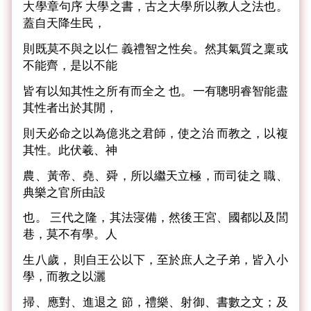
大學章句序 大學之書，古之大學所以教人之法也。
蓋自天降生民，
則既莫不與之以仁 義禮智之性矣。然其氣質之稟或
不能齊，是以不能
皆有以知其性之所有而全之 也。一有聰明睿智能盡
其性者出於其閒，
則天必命之以為億兆之君師，使之治 而教之，以複
其性。此伏羲、神
農、黃帝、堯、舜，所以繼天立極，而司徒之 職、
典樂之官所由設
也。 三代之隆，其法寖備，然後王宮、國都以及閭
巷，莫不有學。人
生八歲， 則自王公以下，至於庶人之子弟，皆入小
學，而教之以灑
掃、應對、進退之 節，禮樂、射御、書數之文；及