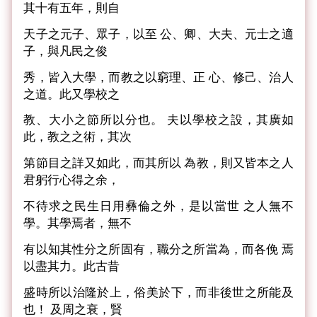
其十有五年，則自
天子之元子、眾子，以至 公、卿、大夫、元士之適
子，與凡民之俊
秀，皆入大學，而教之以窮理、正 心、修己、治人
之道。此又學校之
教、大小之節所以分也。 夫以學校之設，其廣如
此，教之之術，其次
第節目之詳又如此，而其所以 為教，則又皆本之人
君躬行心得之余，
不待求之民生日用彝倫之外，是以當世 之人無不
學。其學焉者，無不
有以知其性分之所固有，職分之所當為，而各俛 焉
以盡其力。此古昔
盛時所以治隆於上，俗美於下，而非後世之所能及
也！ 及周之衰，賢