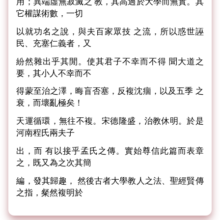
用；異端虛無寂滅之 教，其高過於大學而無實。其
它權謀術數，一切
以就功名之說，與夫百家眾技 之流，所以惑世誣
民、充塞仁義者，又
紛然雜出乎其閒。使其君子不幸而不得 聞大道之
要，其小人不幸而不
得蒙至治之澤，晦盲否塞，反複沈痼，以及五季 之
衰，而壞亂極矣！
天運循環，無往不複。宋德隆盛，治教休明。於是
河南程氏兩夫子
出，而 有以接乎孟氏之傳。實始尊信此篇而表章
之，既又為之次其簡
編，發其歸趣， 然後古者大學教人之法、聖經賢傳
之指，粲然複明於