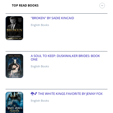
TOP READ BOOKS
"BROKEN" BY SADIE KINCAID
English Books
A SOUL TO KEEP: DUSKWALKER BRIDES: BOOK
ONE
English Books
🐉💕 THE WHITE KINGS FAVORITE BY JENNY FOX
English Books