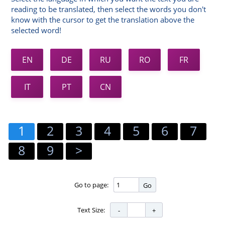
reading to be translated, then select the words you don't
know with the cursor to get the translation above the
selected word!
EN
DE
RU
RO
FR
IT
PT
CN
1
2
3
4
5
6
7
8
9
>
Go to page:
Go
Text Size: