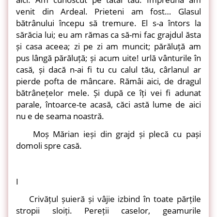
venit din Ardeal. Prieteni am fost… Glasul
bătrânului începu să tremure. El s-a întors la
sărăcia lui; eu am rămas ca să-mi fac grajdul ăsta
și casa aceea; zi pe zi am muncit; părăluță am
pus lângă părăluță; și acum uite! urlă vânturile în
casă, și dacă n-ai fi tu cu calul tău, cârlanul ar
pierde pofta de mâncare. Rămâi aici, de dragul
bătrânețelor mele. Și după ce îți vei fi adunat
parale, întoarce-te acasă, căci astă lume de aici
nu e de seama noastră.
Moș Mărian ieși din grajd și plecă cu pași
domoli spre casă.
I
Crivățul șuieră și vâjie izbind în toate părțile
stropii sloiți. Pereții caselor, geamurile