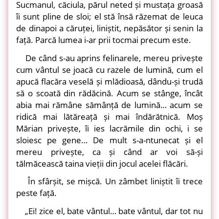
Sucmanul, căciula, părul neted și mustața groasă
îi sunt pline de sloi; el stă însă răzemat de leuca
de dinapoi a căruței, liniștit, nepăsător și senin la
față. Parcă lumea i-ar prii tocmai precum este.
De când s-au aprins felinarele, mereu privește
cum vântul se joacă cu razele de lumină, cum el
apucă flacăra veselă și mlădioasă, dându-și trudă
să o scoată din rădăcină. Acum se stânge, încât
abia mai rămâne sămânță de lumină… acum se
ridică mai lătăreață și mai îndărătnică. Moș
Mărian privește, îi ies lacrămile din ochi, i se
sloiesc pe gene… De mult s-a-ntunecat și el
mereu privește, ca și când ar voi să-și
tălmăcească taina vieții din jocul acelei flăcări.
În sfârșit, se mișcă. Un zâmbet liniștit îi trece
peste față.
„Ei! zice el, bate vântul… bate vântul, dar tot nu