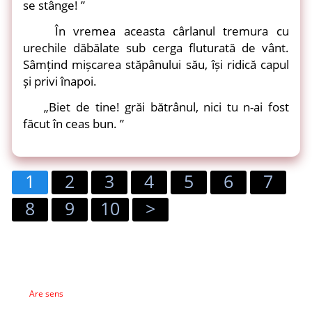
se stânge! ”
În vremea aceasta cârlanul tremura cu
urechile dăbălate sub cerga fluturată de vânt.
Sâmțind mișcarea stăpânului său, își ridică capul
și privi înapoi.
„Biet de tine! grăi bătrânul, nici tu n-ai fost
făcut în ceas bun. ”
1
2
3
4
5
6
7
8
9
10
>
Are sens