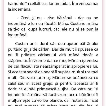
hamurile în cellalt cui. Iar am uitat. Îmi venea mai
la îndemână.
- Cred și eu - zise bătrânul - dar nu pe
îndemână e lumea făcută. Mâna, Costane, mâna
să ți-o dai după lucruri, căci ele nu ni se pun la
îndemână.
Costan ar fi dorit să-i dea ajutor bătrânului
purtând grijă de cârlan. Dar de mult îi spusese că
nu îi priiește cârlanului altă mână decât a
stăpânului. În vreme dar ce moș Mărian își vedea
de cal, flăcăul sta neastâmpărat în apropierea lui.
Și aceasta seară de seară îl supăra mult și tot mai
mult. Din voia lui moș Mărian se adăpostea cu
calul său în acest grajd, și pentru aceasta ar fi
dorit ca el să-i primească slujba. De câte ori își
întinde însă mâna să facă vrun lucru, bătrânul îi
mulțumește cu vorbe blânde, dar hotărâte, încât
nu mai cutează să miște vrun pai din loc, ci