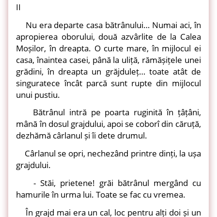
II
Nu era departe casa bătrânului… Numai aci, în
apropierea oborului, două azvârlite de la Calea
Moșilor, în dreapta. O curte mare, în mijlocul ei
casa, înaintea casei, până la uliță, rămășițele unei
grădini, în dreapta un grăjduleț… toate atât de
singuratece încât parcă sunt rupte din mijlocul
unui pustiu.
Bătrânul intră pe poarta ruginită în țâțâni,
mână în dosul grajdului, apoi se coborî din căruță,
dezhămă cârlanul și îi dete drumul.
Cârlanul se opri, nechezând printre dinți, la ușa
grajdului.
- Stăi, prietene! grăi bătrânul mergând cu
hamurile în urma lui. Toate se fac cu vremea.
În grajd mai era un cal, loc pentru alți doi și un