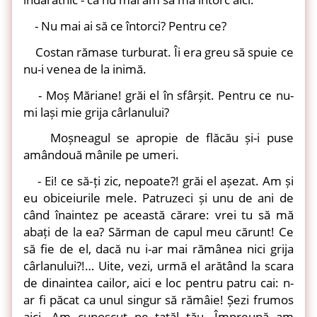
- Nu mai ai să ce întorci? Pentru ce?
Costan rămase turburat. Îi era greu să spuie ce
nu-i venea de la inimă.
- Moș Măriane! grăi el în sfârșit. Pentru ce nu-
mi lași mie grija cârlanului?
Moșneagul se apropie de flăcău și-i puse
amândouă mânile pe umeri.
- Ei! ce să-ți zic, nepoate?! grăi el așezat. Am și
eu obiceiurile mele. Patruzeci și unu de ani de
când înaintez pe această cărare: vrei tu să mă
abați de la ea? Sărman de capul meu cărunt! Ce
să fie de el, dacă nu i-ar mai rămânea nici grija
cârlanului?!… Uite, vezi, urmă el arătând la scara
de dinaintea cailor, aici e loc pentru patru cai: n-
ar fi păcat ca unul singur să rămâie! Șezi frumos
aici. Am cunoscut pe tatăl tău. Împreună am