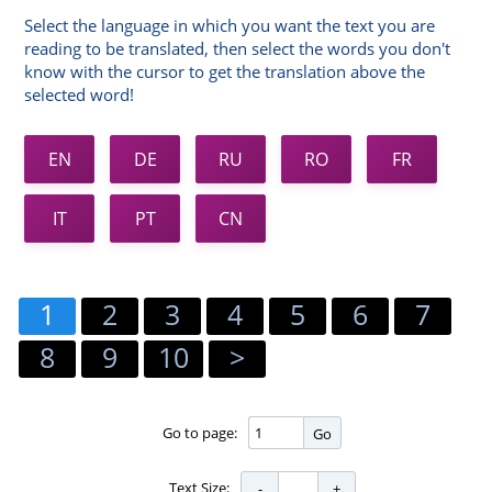
Select the language in which you want the text you are
reading to be translated, then select the words you don't
know with the cursor to get the translation above the
selected word!
EN
DE
RU
RO
FR
IT
PT
CN
1
2
3
4
5
6
7
8
9
10
>
Go to page:
Go
Text Size: