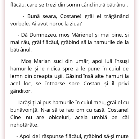
flăcău, care se trezi din somn când intră bătrânul.
- Bună seara, Costane! grăi el trăgănând
vorbele. Ai avut noroc la ziuă?
- Dă Dumnezeu, moș Măriene! și mai bine, și
mai rău, grăi flăcăul, grăbind să ia hamurile de la
bătrânul.
Moș Marian suci din umăr, apoi luă însuși
hamurile și le ridică spre a le pune în cuiul de
lemn din dreapta ușii. Găsind însă alte hamuri la
acel loc, se întoarse spre Costan și îl privi
gânditor.
- Iarăși ți-ai pus hamurile în cuiul meu, grăi el cu
bunăvoință. N-ai să te faci om cu casă, Costane!
Cine nu are obiceiuri, acela umblă pe căi
nehotărâte.
- Apoi de! răspunse flăcăul, grăbind să-și mute