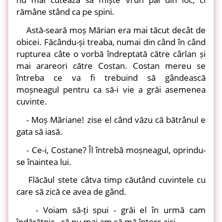
rămâne stând ca pe spini.
Astă-seară moș Mărian era mai tăcut decât de
obicei. Făcându-și treaba, numai din când în când
rupturea câte o vorbă îndreptată către cârlan și
mai arareori către Costan. Costan mereu se
întreba ce va fi trebuind să gândească
moșneagul pentru ca să-i vie a grăi asemenea
cuvinte.
- Moș Măriane! zise el când văzu că bătrânul e
gata să iasă.
- Ce-i, Costane? Îl întrebă moșneagul, oprindu-
se înaintea lui.
Flăcăul stete câtva timp căutând cuvintele cu
care să zică ce avea de gând.
- Voiam să-ți spui - grăi el în urmă cam
îndărătnic - că nu mai am să mă întorc aici.