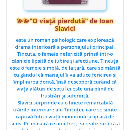
💫💫"O viață pierdută" de Ioan
Slavici
este un roman psihologic care explorează
drama interioară a personajului principal,
Tincuța, o femeie nefericită prinsă într-o
căsnicie lipsită de iubire și afecțiune. Tincuța
este o femeie simplă, de la țară, care se mărită
cu gândul că mariajul îi va aduce fericirea și
împlinirea dorită, însă descoperă curând că
viața alături de soțul ei este una plină de
frustrări și suferință.
Slavici surprinde cu o finețe remarcabilă
trăirile interioare ale Tincuței, care se simte
captivă într-o viață monotonă și lipsită de
sens. Pe măsură ce anii trec, ea realizează că a