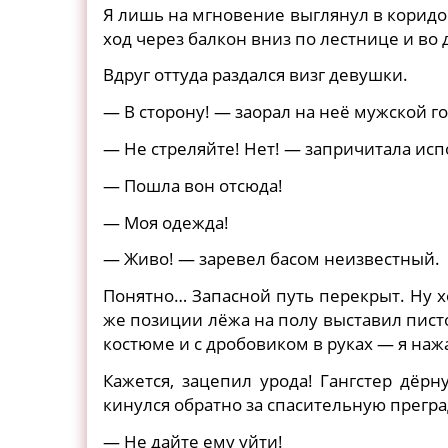
Я лишь на мгновение выглянул в коридор
ход через балкон вниз по лестнице и во
Вдруг оттуда раздался визг девушки.
— В сторону! — заорал на неё мужской го
— Не стреляйте! Нет! — запричитала ис
— Пошла вон отсюда!
— Моя одежда!
— Живо! — заревел басом неизвестный.
Понятно… Запасной путь перекрыт. Ну х
же позиции лёжа на полу выставил писто
костюме и с дробовиком в руках — я нажа
Кажется, зацепил урода! Гангстер дёрну
кинулся обратно за спасительную прегра
— Не дайте ему уйти!