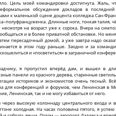
ило. Цель моей командировки достигнута. Жаль, ч
неформальное обсуждение докладов в последний
азами к маленькой сцене доцента колледжа Сан-Фра
а–полуфранцуженка. Длинные ноги, тонкая талия, 
 несмотря на возраст уже к сорока. Вчера на симп
ообщаться и в более приватной обстановке. Но мен
атем пересадочный домой, а уже завтра надо оказа
чинается в этом году раньше. Заодно и за команд
скошелиться и «посветиться» в заграничной конфер
ладчику, я пропустил вперёд дам, и вышел в дл
зные панели из красного дерева, старинные светил
егации историков и экономистов очень тесный. Всё
а для конференций и форумов, чем Ленинская в Мо
ие, Ленинская, так и не могу избавиться от него.
я через высокую колоннаду центрального входа и 
гтоне холодная. На часах половина пятого, я успею
й и собрать вещи. Потом — аэропорт Даллеса и впер