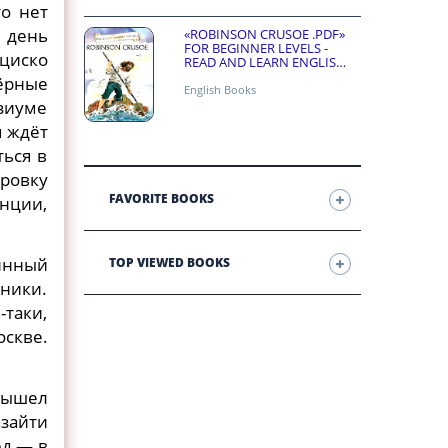
то нет
 день
«ROBINSON CRUSOE .PDF»
FOR BEGINNER LEVELS -
нциско
READ AND LEARN ENGLISH
ONLINE FOR FREE
чёрные
English Books
озиуме
я ждёт
ться в
ировку
FAVORITE BOOKS
енции,
инный
TOP VIEWED BOOKS
ьники.
-таки,
скве.
вышел
 зайти
ёд — в