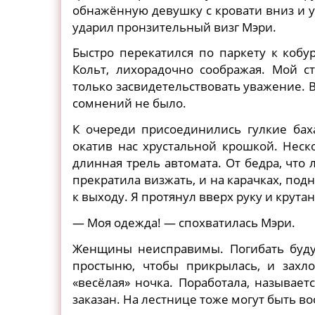
обнажённую девушку с кровати вниз и у
ударил пронзительный визг Мэри.
Быстро перекатился по паркету к кобу
Кольт, лихорадочно соображая. Мой с
только засвидетельствовать уважение. В
сомнений не было.
К очереди присоединились гулкие бах
окатив нас хрустальной крошкой. Неск
длинная трель автомата. От бедра, что 
прекратила визжать, и на карачках, по
к выходу. Я протянул вверх руку и крута
— Моя одежда! — спохватилась Мэри.
Женщины неисправимы. Погибать буду
простыню, чтобы прикрылась, и захл
«весёлая» ночка. Поработала, называет
заказан. На лестнице тоже могут быть в