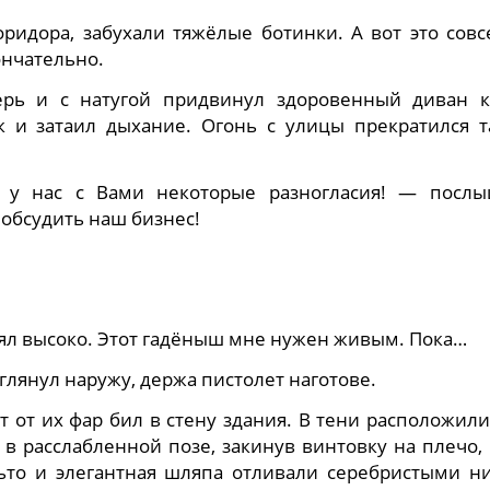
оридора, забухали тяжёлые ботинки. А вот это сов
ончательно.
верь и с натугой придвинул здоровенный диван к
 и затаил дыхание. Огонь с улицы прекратился т
, у нас с Вами некоторые разногласия! — послы
 обсудить наш бизнес!
елял высоко. Этот гадёныш мне нужен живым. Пока…
глянул наружу, держа пистолет наготове.
т от их фар бил в стену здания. В тени расположили
 в расслабленной позе, закинув винтовку на плечо,
ьто и элегантная шляпа отливали серебристыми ни