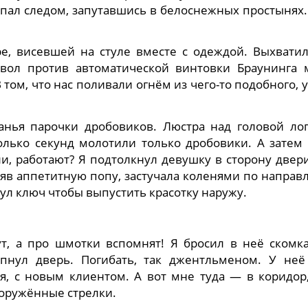
пал следом, запутавшись в белоснежных простынях.
ре, висевшей на стуле вместе с одеждой. Выхвати
твол против автоматической винтовки Браунинга 
 том, что нас поливали огнём из чего-то подобного, 
анья парочки дробовиков. Люстра над головой лоп
олько секунд молотили только дробовики. А затем
ли, работают? Я подтолкнул девушку в сторону двер
дняв аппетитную попу, застучала коленями по напра
нул ключ чтобы выпустить красотку наружу.
т, а про шмотки вспомнят! Я бросил в неё скомк
опнул дверь. Погибать, так джентльменом. У неё
ся, с новым клиентом. А вот мне туда — в коридор
ооружённые стрелки.