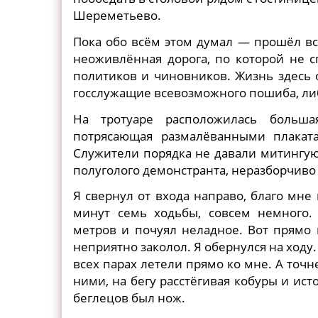
Шереметьево.
Пока обо всём этом думал — прошёл в
неоживлённая дорога, по которой не 
политиков и чиновников. Жизнь здесь 
госслужащие всевозможного пошиба, либо
На тротуаре расположилась больша
потрясающая размалёванными плакат
Служители порядка не давали митингую
полуголого демонстранта, неразборчиво 
Я свернул от входа направо, благо мне
минут семь ходьбы, совсем немного.
метров и почуял неладное. Вот прямо 
неприятно заколол. Я обернулся на ходу
всех парах летели прямо ко мне. А точн
ними, на бегу расстёгивая кобуры и ис
беглецов был нож.