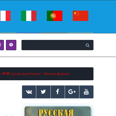
» 🏁 🏁,,Сухой закон Автор'' - Михаил Дорохов