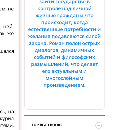
зайти государство в
контроле над личной
сем не
жизнью граждан и что
происходит, когда
 ней.
естественные потребности и
ак же
желания подавляются силой
закона. Роман полон острых
диалогов, динамичных
шался
событий и философских
размышлений, что делает
его актуальным и
многослойным
произведением.
сь, на
 курил
тями,
TOP READ BOOKS