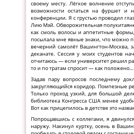
своему месту. Лёгкое волнение отступ
возможности остаться на фуршет и 
конференции. Я с грустью проводил гл
Лию Мэй. Обворожительная полукитаянк
как смоль волосы и аппетитные формы,
посылала мне явные знаки, что можно п
вечерний самолёт Вашингтон-Москва, з
деканате. Сессия у моих студентов на
отчитаюсь — если университет решил ра
то и по тратам спросит — как положено…
Задав пару вопросов последнему док
закругляющийся коридор. Помпезные ре
Только проход узкий, для большой дел
библиотека Конгресса США менее удобн
Вот как прицепилось в детстве это назван
Попрощавшись с коллегами, я двинулс
наружу. Накинул куртку, осень в Вашин
пообедать в столовой рядом с гостинице