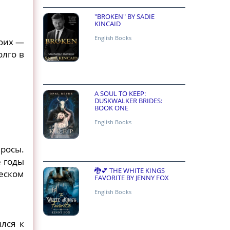
"BROKEN" BY SADIE
KINCAID
English Books
воих —
олго в
A SOUL TO KEEP:
DUSKWALKER BRIDES:
BOOK ONE
English Books
росы.
е годы
🐉💕 THE WHITE KINGS
ческом
FAVORITE BY JENNY FOX
English Books
лся к