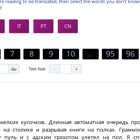
re reading to be translated, then select the words you don't know
!
IT
PT
CN
7
8
9
10
...
95
96
Text Size:
Go
 мелких кусочков. Длинная автоматная очередь пр
и на столике и разрывая книги на полках. Граммо
 пуль и с адским грохотом улетел на пол. Я сп