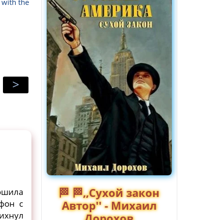
 with the
>
🏁 🏁,,Сухой закон
ошила
фон с
Автор'' - Михаил
ихнул
Дорохов