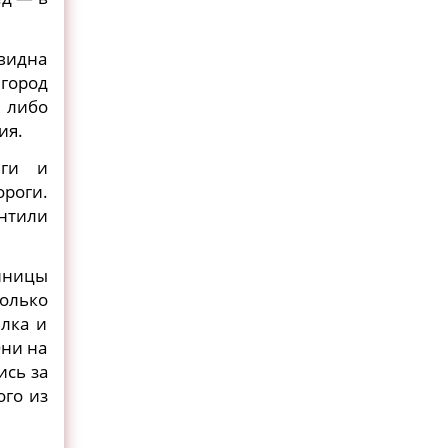
видна
город
я либо
ия.
нги и
роги.
нтили
тиницы
олько
лка и
Они на
ись за
ого из