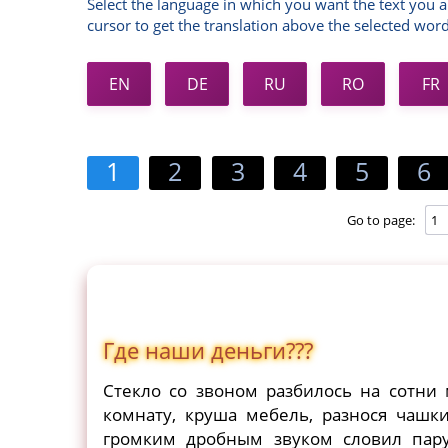
Select the language in which you want the text you a
cursor to get the translation above the selected word
EN
DE
RU
RO
FR
1
2
3
4
5
6
Go to page:
Где наши деньги???
Стекло со звоном разбилось на сотни
комнату, круша мебель, разнося чашк
громким дробным звуком словил пару