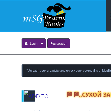
Login
Registration
"Unleash your creativity and unlock your potential with MsgBra
🏁 🏁,,СУХОЙ 