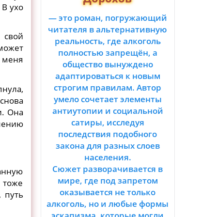
 В ухо
— это роман, погружающий
читателя в альтернативную
л свой
реальность, где алкоголь
может
полностью запрещён, а
у меня
общество вынуждено
адаптироваться к новым
строгим правилам. Автор
нула,
умело сочетает элементы
 снова
антиутопии и социальной
и. Она
сатиры, исследуя
влению
последствия подобного
закона для разных слоев
населения.
Сюжет разворачивается в
анную
мире, где под запретом
 тоже
оказывается не только
, путь
алкоголь, но и любые формы
эскапизма, которые могли