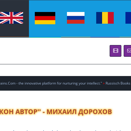
ins.Com - the innovative platform for nurturing your intellect."
»
Russisch Books
ЗАКОН АВТОР'' - МИХАИЛ ДОРОХОВ