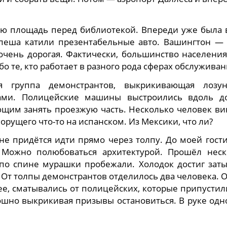
сю площадь перед библиотекой. Впереди уже была 
спеша катили презентабельные авто. Вашингтон — 
очень дорогая. Фактически, большинство населени
 те, кто работает в разного рода сферах обслуживан
я группа демонстрантов, выкрикивающая лозу
ами. Полицейские машины выстроились вдоль до
щим занять проезжую часть. Несколько человек ви
орущего что-то на испанском. Из Мексики, что ли?
 не придётся идти прямо через толпу. До моей гос
 Можно полюбоваться архитектурой. Прошёл неск
по спине мурашки пробежали. Холодок достиг заты
. От толпы демонстрантов отделилось два человека. 
ее, сматывались от полицейских, которые припустил
тошно выкрикивая призывы остановиться. В руке одн