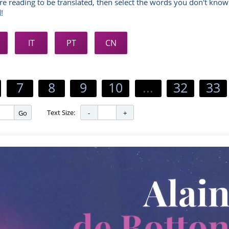
re reading to be translated, then select the words you don't know
!
IT
PT
CN
7
8
9
10
...
32
33
Text Size:
Go