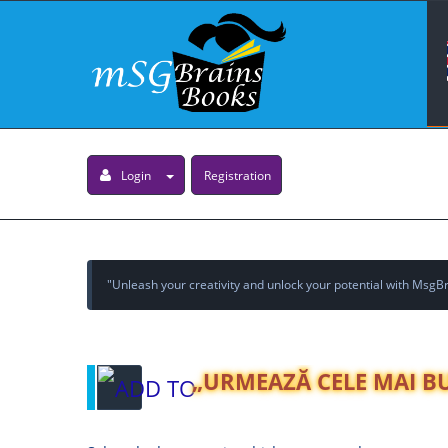
Login
Registration
"Unleash your creativity and unlock your potential with MsgBra
„URMEAZĂ CELE MAI BU