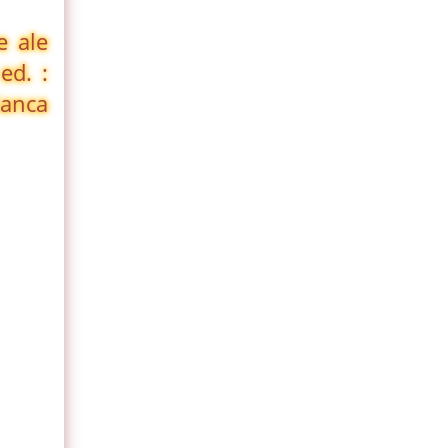
e ale
ed. :
ianca