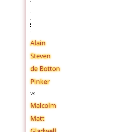
Alain
Steven
de Botton
Pinker
vs
Malcolm
Matt
Gladwell