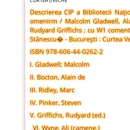
CURTEA (!VECHE
Descrierea CIP a Bibliotecii Na
omenirm / Malcolm Gladwell, Al
Rudyard Griffichs ; cu W1 coment
Stănescu� - Bucureşti : Curtea V
ISBN 978-606-44-0262-2
I. Gladwell; Malcolm
II. Bocton, Alain de
III. Ridley, Marc
IV. Pinker, Steven
V. Griffichs, Rudyard (ed.)
_VI. Wyne, Ali (camene.)