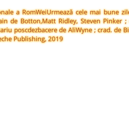
ţionale a RomWei
Urmează cele mai bune zil
ain de Botton,
Matt Ridley, Steven Pinker ; 
ariu poscdezbacere de Ali
Wyne ; crad. de B
eche Publishing, 2019