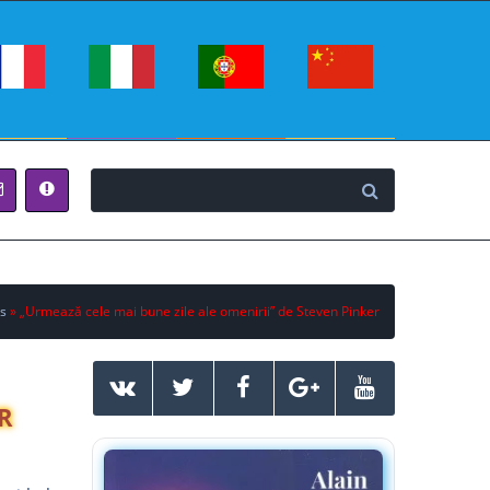
s
» „Urmează cele mai bune zile ale omenirii” de Steven Pinker
R