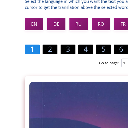
Select the language in which you want the text you a
cursor to get the translation above the selected word
EN
DE
RU
RO
FR
1
2
3
4
5
6
Go to page: