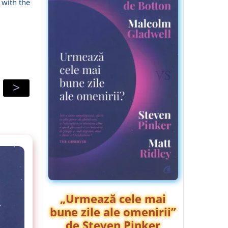
 with the
>
„Urmează cele mai
bune zile ale omenirii”
de Steven Pinker