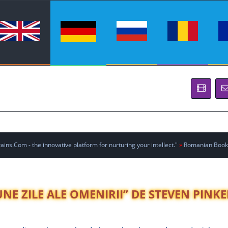
ins.Com - the innovative platform for nurturing your intellect."
»
Romanian Book
NE ZILE ALE OMENIRII” DE STEVEN PINKE