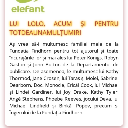
LUI LOLO, ACUM ȘI PENTRU
TOTDEAUNA
MULȚUMIRI
Aș vrea să-i mulțumesc familiei mele de la
Fundația Findhorn pentru tot ajutorul și toate
încurajările lor și mai ales lui Peter Königs, Robyn
Gaston și John Button de la Departamentul de
publicare. De asemenea, le mulțumesc lui Kathy
Thormod, Jane Crosen, lui Taras și Moiei, Sabrinei
Dearborn, Doc. Monocle, Ericăi Cook, lui Michael
și Lindei Gardiner, lui Joy Drake, Kathy Tyler,
Angé Stephens, Phoebe Reeves, jocului Deva, lui
Michael Lindfield și Binkăi Popov, precum și
Îngerului de la Fundația Findhorn.