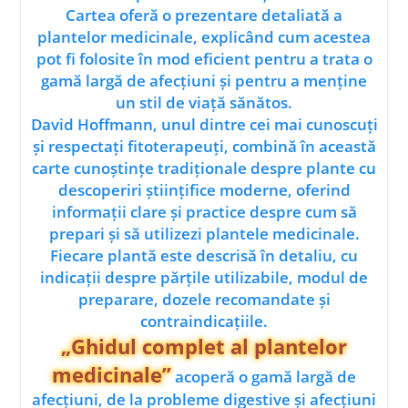
Cartea oferă o prezentare detaliată a
plantelor medicinale, explicând cum acestea
pot fi folosite în mod eficient pentru a trata o
gamă largă de afecțiuni și pentru a menține
un stil de viață sănătos.
David Hoffmann, unul dintre cei mai cunoscuți
și respectați fitoterapeuți, combină în această
carte cunoștințe tradiționale despre plante cu
descoperiri științifice moderne, oferind
informații clare și practice despre cum să
prepari și să utilizezi plantele medicinale.
Fiecare plantă este descrisă în detaliu, cu
indicații despre părțile utilizabile, modul de
preparare, dozele recomandate și
contraindicațiile.
„Ghidul complet al plantelor
medicinale”
acoperă o gamă largă de
afecțiuni, de la probleme digestive și afecțiuni