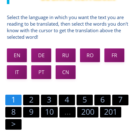
Select the language in which you want the text you are
reading to be translated, then select the words you don't
know with the cursor to get the translation above the
selected word!
EN
DE
RU
RO
FR
IT
PT
CN
1
2
3
4
5
6
7
8
9
10
...
200
201
>