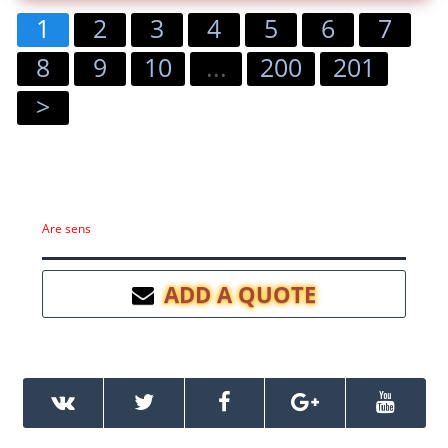
1
2
3
4
5
6
7
8
9
10
...
200
201
>
Are sens
ADD A QUOTE