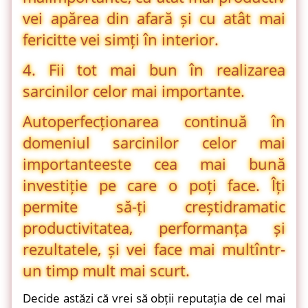
vei apărea din afară și cu atât mai
fericit
te vei simți în interior.
4. Fii tot mai bun în realizarea
sarcinilor celor mai importante.
Autoperfecționarea continuă în
domeniul sarcinilor celor mai
importante
este cea mai bună
investiție pe care o poți face. Îți
permite să-ți crești
dramatic
productivitatea, performanța și
rezultatele, și vei face mai mult
într-
un timp mult mai scurt.
Decide astăzi că vrei să obții reputația de cel mai