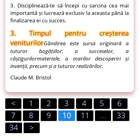
3. Disciplinează-te să începi cu sarcina cea mai
importantă și lucrează exclusiv la aceasta până la
finalizarea ei cu succes.
3. Timpul pentru creșterea
veniturilor
Gândirea este sursa originară a
tuturor bogățiilor, a succeselor, a
câștigurilor
materiale, a marilor descoperiri și
invenții, precum și a tuturor realizărilor.
Claude M. Bristol
<
1
2
3
4
5
6
7
8
9
10
11
...
33
34
>