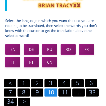
BRIAN TRACY⏳⏳
Select the language in which you want the text you are
reading to be translated, then select the words you don't
know with the cursor to get the translation above the
selected word!
EN
DE
RU
RO
FR
IT
PT
CN
<
1
2
3
4
5
6
7
8
9
10
11
...
33
34
>