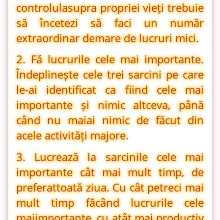
controlul
asupra propriei vieți trebuie
să încetezi să faci un număr
extraordinar de
mare de lucruri mici.
2. Fă lucrurile cele mai importante.
Îndeplinește cele trei sarcini pe care
le-ai identificat ca fiind cele mai
importante și nimic altceva, până
când nu mai
ai nimic de făcut din
acele activități majore.
3. Lucrează la sarcinile cele mai
importante cât mai mult timp, de
preferat
toată ziua. Cu cât petreci mai
mult timp făcând lucrurile cele
mai
importante, cu atât mai productiv