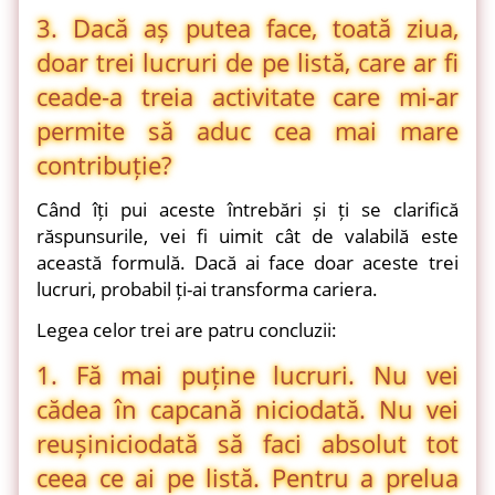
3. Dacă aș putea face, toată ziua,
doar trei lucruri de pe listă, care ar fi
cea
de-a treia activitate care mi-ar
permite să aduc cea mai mare
contribuție?
Când îți pui aceste întrebări și ți se clarifică
răspunsurile, vei fi uimit cât de valabilă este
această formulă. Dacă ai face doar aceste trei
lucruri, probabil ți-ai transforma cariera.
Legea celor trei are patru concluzii:
1. Fă mai puține lucruri. Nu vei
cădea în capcană niciodată. Nu vei
reuși
niciodată să faci absolut tot
ceea ce ai pe listă. Pentru a prelua