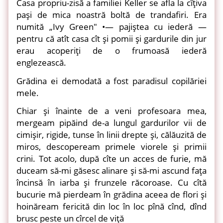
Casa propriu-zisă a familiei Keller se afla la cîţiva
paşi de mica noastră boltă de trandafiri. Era
numită „Ivy Green" •— pajiştea cu iederă —
pentru că atît casa cît şi pomii şi gardurile din jur
erau acoperiţi de o frumoasă iederă
englezească.
Grădina ei demodată a fost paradisul copilăriei
mele.
Chiar şi înainte de a veni profesoara mea,
mergeam pipăind de-a lungul gardurilor vii de
cimişir, rigide, tunse în linii drepte şi, călăuzită de
miros, descopeream primele viorele şi primii
crini. Tot acolo, după cîte un acces de furie, mă
duceam să-mi găsesc alinare şi să-mi ascund faţa
încinsă în iarba şi frunzele răcoroase. Cu cîtă
bucurie mă pierdeam în grădina aceea de flori şi
hoinăream fericită din loc în loc pînă cînd, dînd
brusc peste un cîrcel de viţă