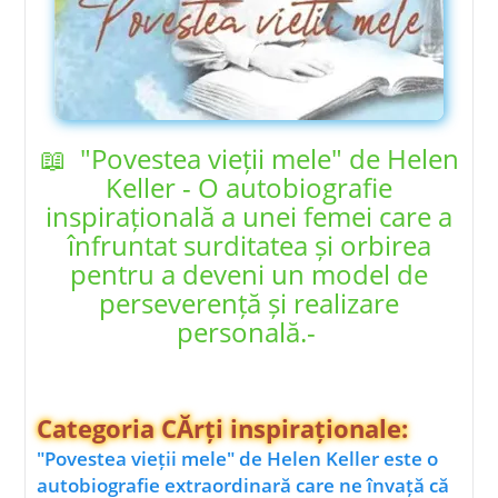
📖 "Povestea vieții mele" de Helen
Keller - O autobiografie
inspirațională a unei femei care a
înfruntat surditatea și orbirea
pentru a deveni un model de
perseverență și realizare
personală.-
Categoria CĂrți inspiraționale:
"Povestea vieții mele" de Helen Keller este o
autobiografie extraordinară care ne învață că