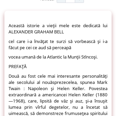
Această istorie a vieţii mele este dedicată lui
ALEXANDER GRAHAM BELL
cel care i-a învăţat te surzi să vorbească şi i-a
făcut pe cei ce aud să perceapă
vocea umană de la Atlantic la Munţii Stlncoşi.
PREFAŢĂ
Două au fost cele mai interesante personalităţi
ale secolului al nouăsprezecelea, spunea Mark
Twain : Napoleon şi Helen Keller. Povestea
extraordinară a americancei Helen Keller (1880
—1968), care, lipsită de văz şi auz, şi-a însuşit
lumea prin vîrful degetelor, nu a încetat să
uimească, să demonstreze frumuseţea spiritului