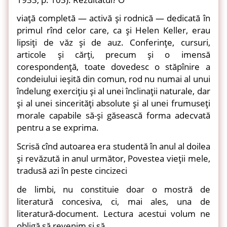
viaţă completă — activă şi rodnică — dedicată în
primul rînd celor care, ca şi Helen Keller, erau
lipsiţi de văz şi de auz. Conferinţe, cursuri,
articole şi cărţi, precum şi o imensă
corespondenţă, toate dovedesc o stăpînire a
condeiului ieşită din comun, rod nu numai al unui
îndelung exerciţiu şi al unei înclinaţii naturale, dar
şi al unei sincerităţi absolute şi al unei frumuseţi
morale capabile să-şi găsească forma adecvată
pentru a se exprima.
Scrisă cînd autoarea era studentă în anul al doilea
şi revăzută in anul următor, Povestea vieţii mele,
tradusă azi în peste cincizeci
de limbi, nu constituie doar o mostră de
literatură concesiva, ci, mai ales, una de
literatură-document. Lectura acestui volum ne
obligă să revenim şi să