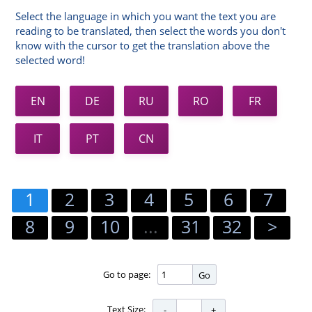
Select the language in which you want the text you are
reading to be translated, then select the words you don't
know with the cursor to get the translation above the
selected word!
EN
DE
RU
RO
FR
IT
PT
CN
1
2
3
4
5
6
7
8
9
10
...
31
32
>
Go to page:
Go
Text Size: