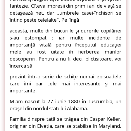
fantezie. Cîteva impresii din primii ani de viaţă se
detaşează net, dar „umbrele casei-închisori se
întind peste celelalte". Pe lîngă
aceasta, multe din bucuriile şi durerile copilăriei
s-au estompat ; iar multe incidente de
importanţă vitală pentru începutul educaţiei
mele au fost uitate în fierberea marilor
descoperiri. Pentru a nu fi, deci, plictisitoare, voi
încerca să
prezint într-o serie de schiţe numai episoadele
care îmi par cele mai interesante şi mai
importante.
M-am născut la 27 iunie 1880 în Tuscumbia, un
orăşel din nordul statului Alabama.
Familia dinspre tată se trăgea din Caspar Keller,
originar din Elveţia, care se stabilise în Maryland.