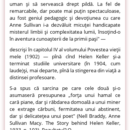
uman şi să servească drept pildă. La fel de
remarcabile, dar poate mai puţin spectaculoase,
au fost geniul pedagogic şi devoţiunea cu care
Anne Sullivan i-a dezvăluit micuţei handicapate
misterul limbii şi complexitatea lumii, însoţind-o
în aventura cunoaşterii de la primii paşi" —
descrişi în capitolul IV al volumului Povestea vieţii
mele (1902) — pînă cînd Helen Keller şi-a
terminat studiile universitare (în 1904, cum
laude)şi, mai departe, pînă la stingerea din viaţă a
distinsei profesoare.
S-a spus că sarcina pe care cele două şi-o
asumaseră presupunea „forţa unui hamal ce
cară piane, dar şi răbdarea domoală a unui miner
ce extrage cărbuni, fermitatea unui abstinent,
dar şi delicateţea unui poet" (Nell Braddy, Anne
Sullivan Macy. The Story behind Helen Keller,
1933, p. 103). Rezultatul? O