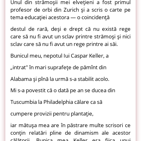
Unul din strămoşii mei elveţieni a fost primul
profesor de orbi din Zurich şi a scris o carte pe
tema educaţiei acestora — o coincidenţă
destul de rară, deşi e drept că nu există rege
care să nu fi avut un sclav printre strămoşi şi nici
sclav care să nu fi avut un rege printre ai săi.
Bunicul meu, nepotul Iui Caspar Keller, a
„intrat" în mari suprafeţe de pămînt din
Alabama şi pînă la urmă s-a stabilit acolo.
Mi s-a povestit că o dată pe an se ducea din
Tuscumbia la Philadelphia călare ca să
cumpere provizii pentru plantaţie,
iar mătuşa mea are în păstrare multe scrisori ce
conţin relatări pline de dinamism ale acestor
călătorii. Bunica mea Keller era fiica unui