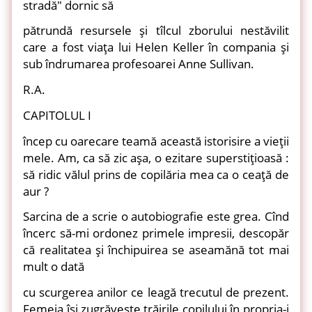
stradă" dornic să
pătrundă resursele şi tîlcul zborului nestăvilit
care a fost viaţa lui Helen Keller în compania şi
sub îndrumarea profesoarei Anne Sullivan.
R.A.
CAPITOLUL I
încep cu oarecare teamă această istorisire a vieţii
mele. Am, ca să zic aşa, o ezitare superstiţioasă :
să ridic vălul prins de copilăria mea ca o ceaţă de
aur ?
Sarcina de a scrie o autobiografie este grea. Cînd
încerc să-mi ordonez primele impresii, descopăr
că realitatea şi închipuirea se aseamănă tot mai
mult o dată
cu scurgerea anilor ce leagă trecutul de prezent.
Femeia îşi zugrăveşte trăirile copilului în propria-i