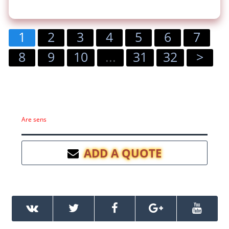
1
2
3
4
5
6
7
8
9
10
...
31
32
>
Are sens
ADD A QUOTE