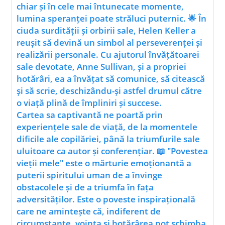
chiar și în cele mai întunecate momente,
lumina speranței poate străluci puternic. 🌟 În
ciuda surdității și orbirii sale, Helen Keller a
reușit să devină un simbol al perseverenței și
realizării personale. Cu ajutorul învățătoarei
sale devotate, Anne Sullivan, și a propriei
hotărâri, ea a învățat să comunice, să citească
și să scrie, deschizându-și astfel drumul către
o viață plină de împliniri și succese.
Cartea sa captivantă ne poartă prin
experiențele sale de viață, de la momentele
dificile ale copilăriei, până la triumfurile sale
uluitoare ca autor și conferențiar. 📖 "Povestea
vieții mele" este o mărturie emoționantă a
puterii spiritului uman de a învinge
obstacolele și de a triumfa în fața
adversităților. Este o poveste inspirațională
care ne amintește că, indiferent de
circumstanțe, voința și hotărârea pot schimba