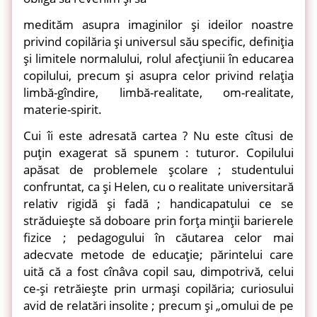
medităm asupra imaginilor şi ideilor noastre
privind copilăria şi universul său specific, definiţia
şi limitele normalului, rolul afecţiunii în educarea
copilului, precum şi asupra celor privind relaţia
limbă-gîndire, limbă-realitate, om-realitate,
materie-spirit.
Cui îi este adresată cartea ? Nu este cîtusi de
puţin exagerat să spunem : tuturor. Copilului
apăsat de problemele şcolare ; studentului
confruntat, ca şi Helen, cu o realitate universitară
relativ rigidă şi fadă ; handicapatului ce se
străduieşte să doboare prin forţa minţii barierele
fizice ; pedagogului în căutarea celor mai
adecvate metode de educaţie; părintelui care
uită că a fost cînâva copil sau, dimpotrivă, celui
ce-şi retrăieşte prin urmaşi copilăria; curiosului
avid de relatări insolite ; precum şi „omului de pe