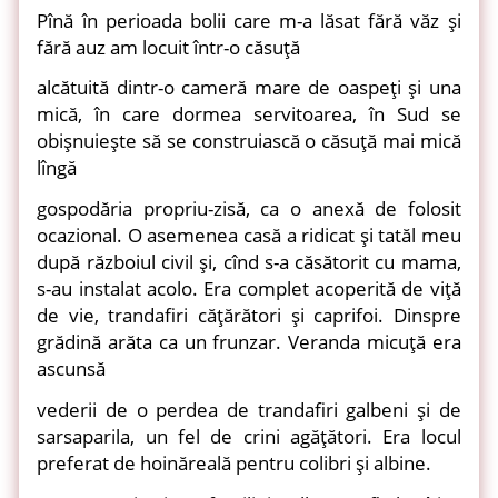
Pînă în perioada bolii care m-a lăsat fără văz şi
fără auz am locuit într-o căsuţă
alcătuită dintr-o cameră mare de oaspeţi şi una
mică, în care dormea servitoarea, în Sud se
obişnuieşte să se construiască o căsuţă mai mică
lîngă
gospodăria propriu-zisă, ca o anexă de folosit
ocazional. O asemenea casă a ridicat şi tatăl meu
după războiul civil şi, cînd s-a căsătorit cu mama,
s-au instalat acolo. Era complet acoperită de viţă
de vie, trandafiri căţărători şi caprifoi. Dinspre
grădină arăta ca un frunzar. Veranda micuţă era
ascunsă
vederii de o perdea de trandafiri galbeni şi de
sarsaparila, un fel de crini agăţători. Era locul
preferat de hoinăreală pentru colibri şi albine.