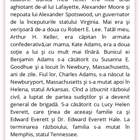
aghiotant de-al lui Lafayette, Alexander Moore şi
nepoata lui Alexander Spotswood, un guvernator
de la începuturile statului Virginia. Mai era şi
verişoarâ de-a doua cu Robert E. Lee. Tatăl meu,
Arthur H. Keller, era căpitan în armata
confederativă,iar mama, Kate Adams, era a doua
soţie a lui şi cu mult mai tînără. Bunicul ei
Benjamin Adams s-a căsătorit cu Susanna E.
Goodhue şi a locuit în Newbury, Massachusetts,
ani de zile. Fiul lor, Charles Adams, s-a născut la
Newburyport, Massachusetts şi s-a mutat apoi în
Helena, statul Arkansas. Cînd a izbucnit războiul
civil, a luptat de partea sudiştilor şi a devenit
general de brigadă. S-a căsătorit cu Lucy Helen
Everett, care ţinea de aceeaşi familie ca şi
Edward Everett şi Dr. Edward Everett Hale. La
terminarea războiului, familia s-a mutat în
Memphis, statul Tennessee.