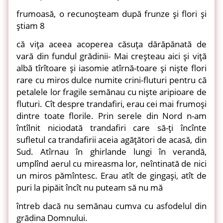
frumoasă, o recunoşteam după frunze şi flori şi
ştiam 8
că viţa aceea acoperea căsuţa dărăpănată de
vară din fundul grădinii- Mai creşteau aici şi viţă
albă tîrîtoare şi iasomie atîrnă-toare şi nişte flori
rare cu miros dulce numite crini-fluturi pentru că
petalele lor fragile semănau cu nişte aripioare de
fluturi. Cît despre trandafiri, erau cei mai frumoşi
dintre toate florile. Prin serele din Nord n-am
întîlnit niciodată trandafiri care să-ţi încînte
sufletul ca trandafirii aceia agăţători de acasă, din
Sud. Atîrnau în ghirlande lungi în verandă,
umplînd aerul cu mireasma lor, neîntinată de nici
un miros pămîntesc. Erau atît de gingaşi, atît de
puri la pipăit încît nu puteam să nu mă
întreb dacă nu semănau cumva cu asfodelul din
grădina Domnului.