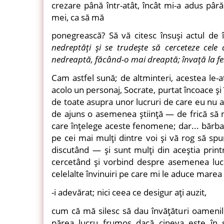
crezare până într-atât, încât mi-a adus pâră
mei, ca să mă
ponegrească? Să vă citesc însuşi actul de 
nedreptăţi şi se trudeşte să cerceteze cele d
nedreaptă, făcând-o mai dreaptă; învaţă la fel ş
Cam astfel sună; de altminteri, acestea le-aţ
acolo un personaj, Socrate, purtat încoace şi 
de toate asupra unor lucruri de care eu nu a
de ajuns o asemenea ştiinţă — de frică să n
care înţelege aceste fenomene; dar... bărba
pe cei mai mulţi dintre voi şi vă rog să spun
discutând — şi sunt mulţi din aceştia print
cercetând şi vorbind despre asemenea lucrur
celelalte învinuiri pe care mi le aduce mare
-i adevărat; nici ceea ce desigur aţi auzit,
cum că mă silesc să dau învăţături oamenilo
părea lucru frumos dacă cineva este în 