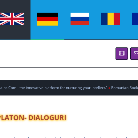
ins.Com - the innovative platform for nurturing your intellect."
»
Romanian Book
PLATON- DIALOGURI