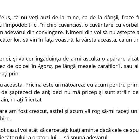
Zeus, că nu veţi auzi de la mine, ca de la dânşii, fraze 
 stil împodobit; ci, în chip cuviincios, o cuvântare cu vorbe
pun adevărul din convingere. Nimeni din voi să nu aştepte 
ătorilor, să vin în faţa voastră, la vârsta aceasta, ca un tin
enei, şi vă cer îngăduinţa de a-mi asculta o apărare alcăt
ţez de obicei în
Agora,
pe lângă mesele zarafilor1, sau ai
raţi prin
ru aceasta. Pricina este următoarea: eu acum pentru prim
t de şaptezeci de ani; deci nu mă pricep şi sunt străin d
ăin, m-aţi fi iertat
care am fost crescut, astfel şi acum vă rog să-mi faceţi un
bire.
tot cazul voi atât să cercetaţi: luaţi aminte dacă cele ce sp
decătorului; a oratorului — să spună adevărul.