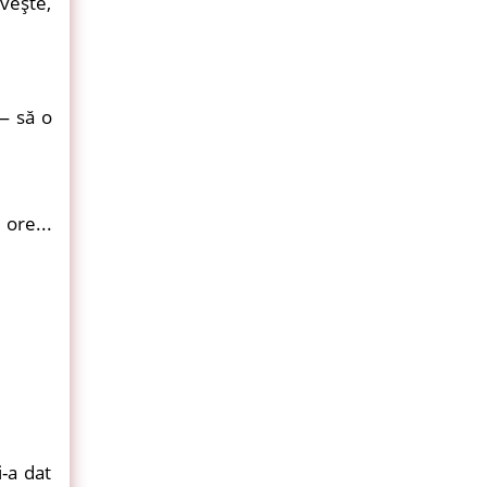
iveşte,
— să o
 ore...
-a dat