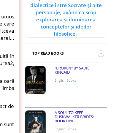
dialectice între Socrate și alte
personaje, având ca scop
frumos
explorarea și iluminarea
le care
conceptelor și ideilor
altceva
filosofice.
erel...
TOP READ BOOKS
uită în
urea2,
"BROKEN" BY SADIE
KINCAID
a oară
English Books
e limba
 act de
A SOUL TO KEEP:
DUSKWALKER BRIDES:
BOOK ONE
un sunt
English Books