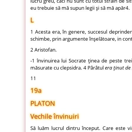
lucru greu, căci nu sunt cu totul străin de si
eu trebuie să mă supun legii şi să mă apăr4.
L
1 Acesta era, în genere, succesul deprinder
schimbe, prin argumente înşelătoare, in contra
2 Aristofan.
-1 învinuirea lui Socrate ţinea de peste tre
măsurate cu clepsidra. 4 Pârâtul
era
ţinut de
11
19a
PLATON
Vechile învinuiri
Să luăm lucrul dintru început. Care este v