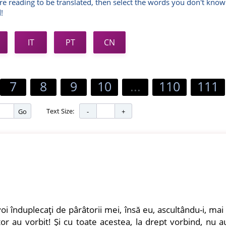
re reading to be translated, then select the words you don't know
!
IT
PT
CN
7
8
9
10
...
110
111
Text Size:
Go
voi înduplecaţi de pârâtorii mei, însă eu, ascultându-i, mai
r au vorbit! Şi cu toate acestea, la drept vorbind, nu a