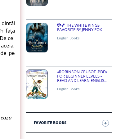
 dintâi
🐉💕 THE WHITE KINGS
FAVORITE BY JENNY FOX
în faţa
 De cei
English Books
aceia,
ă de pe
«ROBINSON CRUSOE .PDF»
FOR BEGINNER LEVELS -
READ AND LEARN ENGLISH
ONLINE FOR FREE
English Books
etează
FAVORITE BOOKS