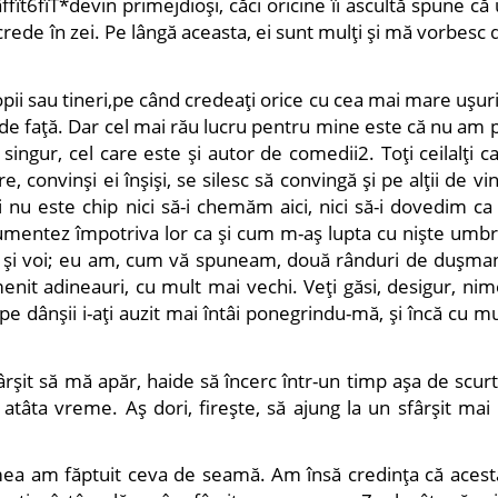
ffît6fîT*devin primejdioşi, căci oricine îi ascultă spune c
ede în zei. Pe lângă aceasta, ei sunt mulţi şi mă vorbesc 
pii sau tineri,pe când credeaţi orice cu cea mai mare uşuri
 de faţă. Dar cel mai rău lucru pentru mine este că nu am 
 singur, cel care este şi autor de comedii2. Toţi ceilalţi c
e, convinşi ei înşişi, se silesc să convingă şi pe alţii de vi
 nu este chip nici să-i chemăm aici, nici să-i dovedim ca
gumentez împotriva lor ca şi cum m-aş lupta cu nişte umbr
i şi voi; eu am, cum vă spuneam, două rânduri de duşmani
nit adineauri, cu mult mai vechi. Veţi găsi, desigur, nim
 pe dânşii i-aţi auzit mai întâi ponegrindu-mă, şi încă cu m
fârşit să mă apăr, haide să încerc într-un timp aşa de scur
tâta vreme. Aş dori, fireşte, să ajung la un sfârşit mai 
mea am făptuit ceva de seamă. Am însă credinţa că acest