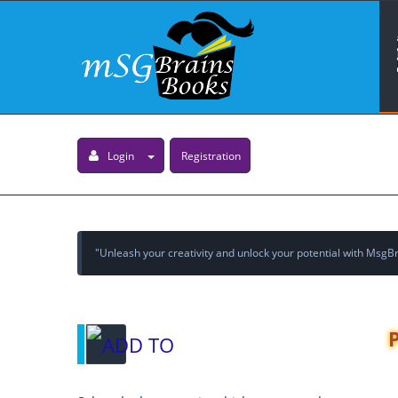
Login
Registration
"Unleash your creativity and unlock your potential with MsgBra