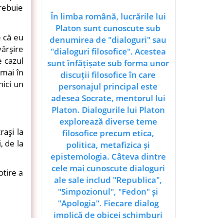
trebuie
În limba română, lucrările lui
Platon sunt cunoscute sub
e că eu
denumirea de "dialoguri" sau
ârşire
"dialoguri filosofice". Acestea
e cazul
sunt înfățișate sub forma unor
umai în
discuții filosofice în care
nici un
personajul principal este
adesea Socrate, mentorul lui
Platon. Dialogurile lui Platon
explorează diverse teme
raşi la
filosofice precum etica,
, de la
politica, metafizica și
epistemologia. Câteva dintre
cele mai cunoscute dialoguri
otire a
ale sale includ "Republica",
"Simpozionul", "Fedon" și
"Apologia". Fiecare dialog
implică de obicei schimburi