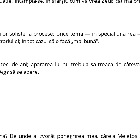
tuaţie. întâmplă-se, în sfârşit, cum va vrea Zeul; cât mă pr
ilor sofiste la procese; orice temă — în special una rea 
riul ei; în tot cazul să o facă „mai bună".
izeci de ani; apărarea lui nu trebuia să treacă de câteva
 lege
să se apere.
ina? De unde a izvorât ponegrirea mea, căreia Meletos i