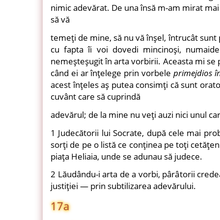
nimic adevărat. De una însă m-am mirat mai m
să vă
temeţi de mine, să nu vă înşel, întrucât sunt
cu fapta îi voi dovedi mincinoşi, numaid
nemeşteşugit în arta vorbirii. Aceasta mi se 
când ei ar înţelege prin vorbele
primejdios î
acest înţeles aş putea consimţi că sunt orator
cuvânt care să cuprindă
adevărul; de la mine nu veţi auzi nici unul c
1 Judecătorii lui Socrate, după cele mai prob
sorţi de pe o listă ce conţinea pe toţi cetăţeni
piaţa Heliaia, unde se adunau să judece.
2 Lăudându-i arta de a vorbi, pârâtorii crede
justiţiei — prin subtilizarea adevărului.
17a