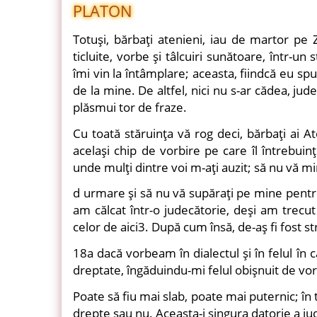
PLATON
Totuşi, bărbaţi atenieni, iau de martor pe 
ticluite, vorbe şi tâlcuiri sunătoare, într-un
îmi vin la întâmplare; aceasta, fiindcă eu s
de la mine. De altfel, nici nu s-ar cădea, judec
plăsmui tor de fraze.
Cu toată stăruinţa vă rog deci, bărbaţi ai At
acelaşi chip de vorbire pe care îl întrebuin
unde mulţi dintre voi m-aţi auzit; să nu vă mi
d urmare şi să nu vă supăraţi pe mine pent
am călcat într-o judecătorie, deşi am trecu
celor de aici3. După cum însă, de-aş fi fost str
18a dacă vorbeam în dialectul şi în felul în 
dreptate, îngăduindu-mi felul obişnuit de vor
Poate să fiu mai slab, poate mai puternic; în 
drepte sau nu. Aceasta-i singura datorie a ju