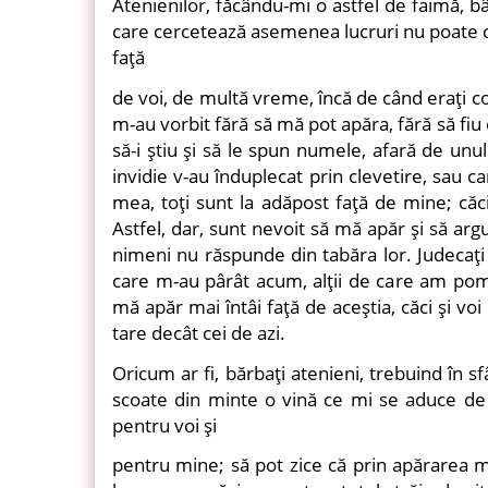
Atenienilor, făcându-mi o astfel de faimă, bâ
care cercetează asemenea lucruri nu poate cr
faţă
de voi, de multă vreme, încă de când eraţi co
m-au vorbit fără să mă pot apăra, fără să fiu
să-i ştiu şi să le spun numele, afară de unul
invidie v-au înduplecat prin clevetire, sau car
mea, toţi sunt la adăpost faţă de mine; căci
Astfel, dar, sunt nevoit să mă apăr şi să ar
nimeni nu răspunde din tabăra lor. Judecaţ
care m-au pârât acum, alţii de care am pome
mă apăr mai întâi faţă de aceştia, căci şi voi
tare decât cei de azi.
Oricum ar fi, bărbaţi atenieni, trebuind în s
scoate din minte o vină ce mi se aduce de a
pentru voi şi
pentru mine; să pot zice că prin apărarea 