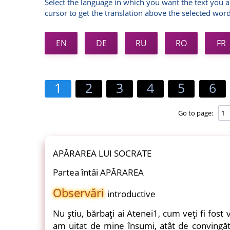
Select the language in which you want the text you a
cursor to get the translation above the selected word
EN
DE
RU
RO
FR
1
2
3
4
5
6
Go to page:
APĂRAREA LUI SOCRATE
Partea întâi APĂRAREA
Observări
introductive
Nu ştiu, bărbaţi ai Atenei1, cum veţi fi fost 
am uitat de mine însumi, atât de convingăto