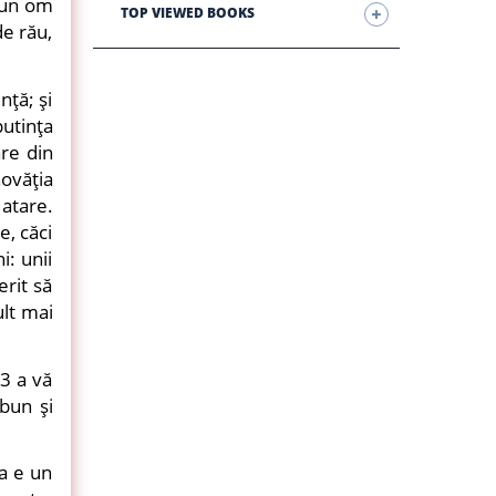
ă un om
TOP VIEWED BOOKS
de rău,
nţă; şi
putinţa
are din
novăţia
 atare.
e, căci
: unii
erit să
ult mai
t3 a vă
bun şi
a e un