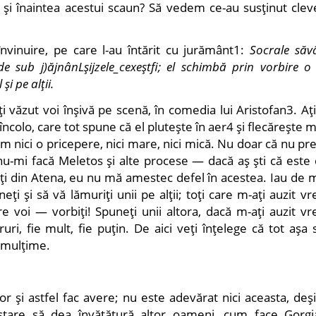
 şi înaintea acestui scaun? Să vedem ce-au susţinut cleve
învinuire, pe care l-au întărit cu jurământ1:
Socrale săv
e sub j)ăjnânLşijzele_cexeştfi; el schimbă prin
vorbire o
i pe alţii.
i văzut voi înşivă pe scenă, în comedia lui Aristofan3. Aţ
încolo, care tot spune că el pluteşte în aer4 şi flecăreşte m
m nici o pricepere, nici mare, nici mică. Nu doar că nu pr
u-mi facă Meletos şi alte procese — dacă aş şti că este 
ţi din Atena, eu nu mă amestec defel în acestea. Iau de m
eţi şi să vă lămuriţi unii pe alţii; toţi care m-aţi auzit v
re voi — vorbiţi! Spuneţi unii altora, dacă m-aţi auzit v
i, fie mult, fie puţin. De aici veţi înţelege că tot aşa 
a mulţime.
r şi astfel fac avere; nu este adevărat nici aceasta, deş
stare să dea învăţătură altor oameni, cum face Gorgi