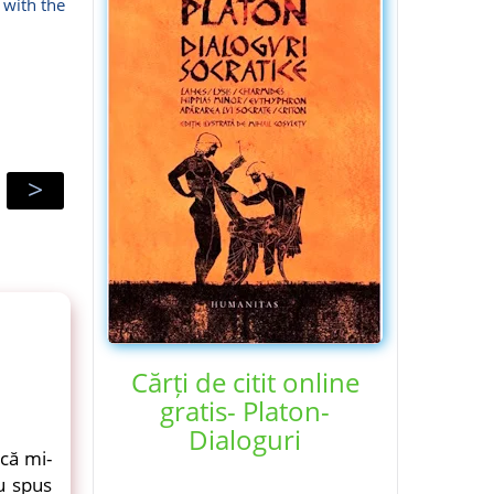
 with the
>
Cărți de citit online
gratis- Platon-
Dialoguri
 că mi-
u spus