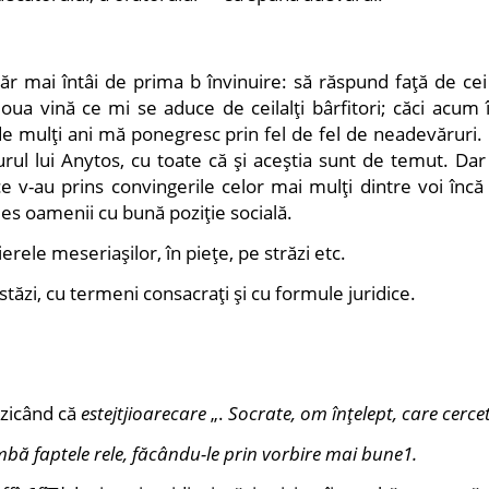
ăr mai întâi de prima b învinuire: să răspund faţă de cei
oua vină ce mi se aduce de ceilalţi bârfitori; căci acum 
de mulţi ani mă ponegresc prin fel de fel de neadevăruri.
ul lui Anytos, cu toate că şi aceştia sunt de temut. Dar 
ce v-au prins convingerile celor mai mulţi dintre voi înc
 ales oamenii cu bună poziţie socială.
erele meseriaşilor, în pieţe, pe străzi etc.
stăzi, cu termeni consacraţi şi cu formule juridice.
 zicând că
estejtjioarecare
„.
Socrate, om înţelept, care cerc
imbă faptele rele, făcându-le prin vorbire mai bune1.