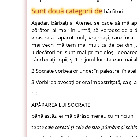
Sunt două categorii de
bârfitori
Aşadar, bărbaţi ai Atenei, se cade să mă ap
pârâtori ai mei; în urmă, să vorbesc de a d
voastră au apărut mulţi vrăjmaşi, care încă 
mai vechi mă tem mai mult ca de cei din jur
judecătorilor, sunt mai primejdioşi, deoare
când eraţi copii; şi 1 în jurul lor stăteau mai
2 Socrate vorbea oriunde: în palestre, în ateli
3 Vorbirea avocaţilor era împestriţată, ca şi a
10
APĂRAREA LUI SOCRATE
până astăzi ei mă pârăsc mereu cu minciuni,
toate cele cereşti şi cele de sub pământ şi sch