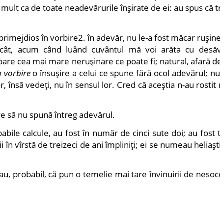
ult ca de toate neadevărurile înşirate de ei: au spus că 
 primejdios în vorbire2. în adevăr, nu le-a fost măcar ruşin
ecât, acum când luând cuvântul mă voi arăta cu desăv
pare cea mai mare neruşinare ce poate fi; natural, afară d
n vorbire
o însuşire a celui ce spune fără ocol adevărul; n
, însă vedeţi, nu în sensul lor. Cred că aceştia n-au rostit 
are să nu spună întreg adevărul.
abile calcule, au fost în număr de cinci sute doi; au fost t
i în vîrstă de treizeci de ani împliniţi; ei se numeau heliaşti
au, probabil, că pun o temelie mai tare învinuirii de nesoc