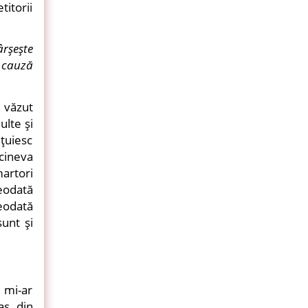
titorii
ârşeşte
 cauză
i văzut
ulte şi
eţuiesc
cineva
artori
reodată
reodată
sunt şi
i mi-ar
as din