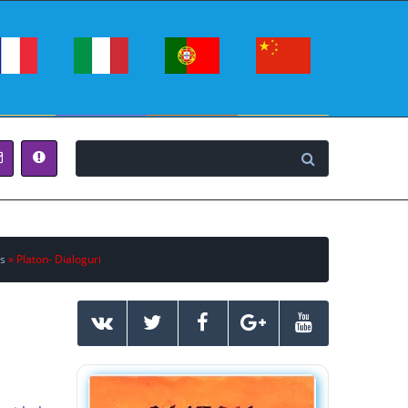
s
» Platon- Dialoguri