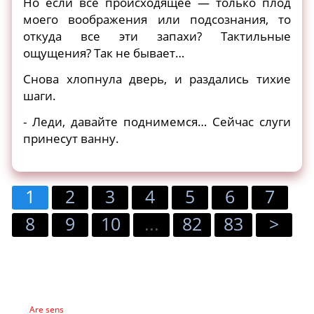
Но если все происходящее — только плод
моего воображения или подсознания, то
откуда все эти запахи? Тактильные
ощущения? Так не бывает…
Снова хлопнула дверь, и раздались тихие
шаги.
- Леди, давайте поднимемся… Сейчас слуги
принесут ванну.
1
2
3
4
5
6
7
8
9
10
...
82
83
>
Are sens