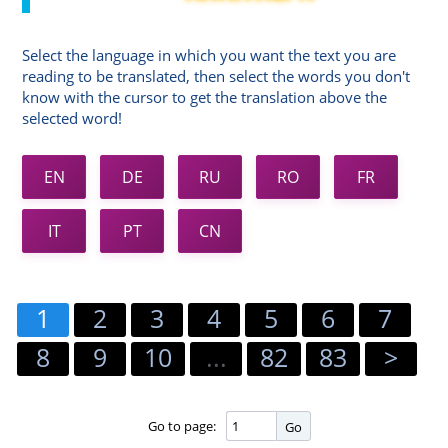
Select the language in which you want the text you are
reading to be translated, then select the words you don't
know with the cursor to get the translation above the
selected word!
EN
DE
RU
RO
FR
IT
PT
CN
1
2
3
4
5
6
7
8
9
10
...
82
83
>
Go to page:
Go