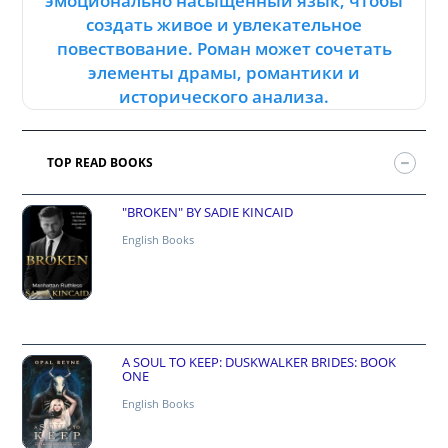
эмоционально насыщенный язык, чтобы
создать живое и увлекательное
повествование. Роман может сочетать
элементы драмы, романтики и
исторического анализа.
TOP READ BOOKS
"BROKEN" BY SADIE KINCAID
English Books
A SOUL TO KEEP: DUSKWALKER BRIDES: BOOK
ONE
English Books