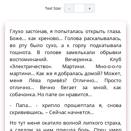
Text Size:
Глухо застонав, я попыталась открыть глаза.
Боже… как хреново… Голова раскалывалась,
во рту было сухо, а к горлу подкатывала
тошнота. В голове замелькали обрывки
воспоминаний. Вечеринка. Клуб
«Электричество». Мартини. Мно-о-о-го
мартини… Как же я добралась домой? Может,
меня Лёва привёз? Отлично… Просто
отлично… Вечно бегает за мной, как
собачонка. Но папе он нравится…
- Папа… - хрипло прошептала я, снова
скривившись. – Сейчас начнется…
Но тут меня окатило волной липкого страха,
а следом за ним пришла боль. Отец умер