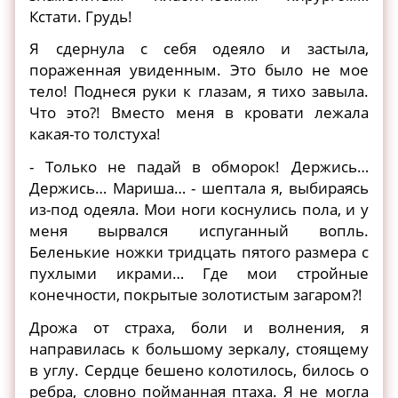
Кстати. Грудь!
Я сдернула с себя одеяло и застыла,
пораженная увиденным. Это было не мое
тело! Поднеся руки к глазам, я тихо завыла.
Что это?! Вместо меня в кровати лежала
какая-то толстуха!
- Только не падай в обморок! Держись…
Держись… Мариша… - шептала я, выбираясь
из-под одеяла. Мои ноги коснулись пола, и у
меня вырвался испуганный вопль.
Беленькие ножки тридцать пятого размера с
пухлыми икрами… Где мои стройные
конечности, покрытые золотистым загаром?!
Дрожа от страха, боли и волнения, я
направилась к большому зеркалу, стоящему
в углу. Сердце бешено колотилось, билось о
ребра, словно пойманная птаха. Я не могла