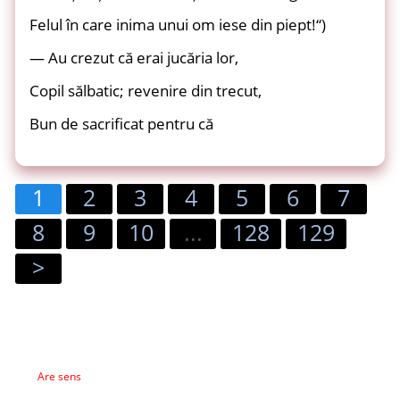
Felul în care inima unui om iese din piept!“)
— Au crezut că erai jucăria lor,
Copil sălbatic; revenire din trecut,
Bun de sacrificat pentru că
1
2
3
4
5
6
7
8
9
10
...
128
129
>
Are sens