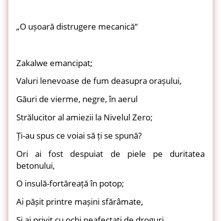
„O ușoară distrugere mecanică“
Zakalwe emancipat;
Valuri lenevoase de fum deasupra orașului,
Găuri de vierme, negre, în aerul
Strălucitor al amiezii la Nivelul Zero;
Ți-au spus ce voiai să ți se spună?
Ori ai fost despuiat de piele pe duritatea
betonului,
O insulă-fortăreață în potop;
Ai pășit printre mașini sfărâmate,
Și ai privit cu ochi neafectați de droguri