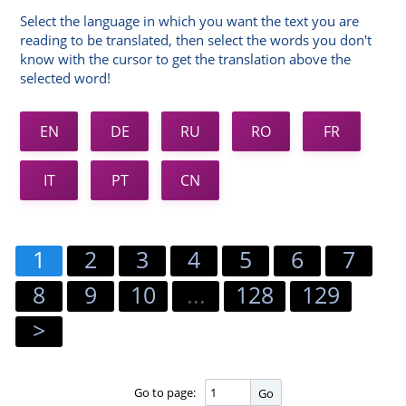
Select the language in which you want the text you are
reading to be translated, then select the words you don't
know with the cursor to get the translation above the
selected word!
EN
DE
RU
RO
FR
IT
PT
CN
1
2
3
4
5
6
7
8
9
10
...
128
129
>
Go to page:
Go