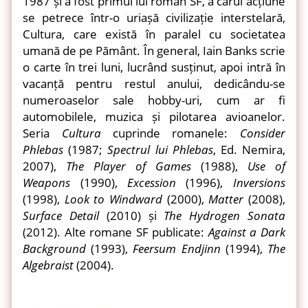
1987 și a fost primul lui roman SF, a cărui acțiune
se petrece într-o uriașă civilizație interstelară,
Cultura, care există în paralel cu societatea
umană de pe Pământ. În general, Iain Banks scrie
o carte în trei luni, lucrând susținut, apoi intră în
vacanță pentru restul anului, dedicându-se
numeroaselor sale hobby-uri, cum ar fi
automobilele, muzica și pilotarea avioanelor.
Seria
Cultura
cuprinde romanele:
Consider
Phlebas
(1987;
Spectrul lui Phlebas
, Ed. Nemira,
2007),
The Player of Games
(1988),
Use of
Weapons
(1990),
Excession
(1996),
Inversions
(1998),
Look to Windward
(2000),
Matter
(2008),
Surface Detail
(2010) și
The Hydrogen Sonata
(2012). Alte romane SF publicate:
Against a Dark
Background
(1993),
Feersum Endjinn
(1994),
The
Algebraist
(2004).