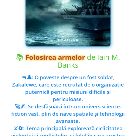
📚
de Iain M.
Folosirea armelor
Banks
🔫👤: O poveste despre un fost soldat,
Zakalewe, care este recrutat de o organizație
puternică pentru misiuni dificile și
periculoase.
🚀🌌: Se desfășoară într-un univers science-
fiction vast, plin de nave spațiale și tehnologii
avansate.
⚔️🔄: Tema principală explorează ciclicitatea
violenței și conflictelor, și felul în care acestea