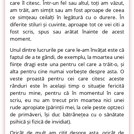
care îl citesc. Într-un fel sau altul, toți am văzut,
am trăit, am simțit sau am fost aproape de ceea
ce simțeau ceilalți în legătură cu o durere. În
diferite stiluri și cuvinte, aproape tot ce vei citi a
fost scris, spus sau arătat înainte de acest
moment.
Unul dintre lucrurile pe care le-am învățat este că
faptul de a te gândi, de exemplu, la moartea unei
ființe dragi este una pentru cel care a trăit-o, și
alta pentru cine numai vorbește despre asta. O
veste proastă pentru cei care citesc aceste
rânduri este în același timp o situație fericită
pentru mine, pentru că în momentul în care
scriu, eu nu am trecut prin moartea nici unei
rude apropiate (părinții mei, la cele peste optzeci
de primăveri, își duc bătrânețea cu o sănătate
psihică și fizică de invidiat).
Oricât de mult am citit despre asta, oricât de