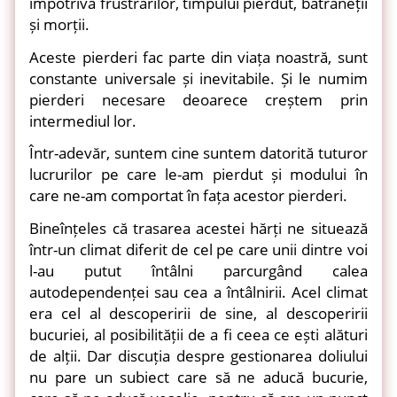
împotriva frustrărilor, timpului pierdut, bătrâneții
și morții.
Aceste pierderi fac parte din viața noastră, sunt
constante universale și inevitabile. Și le numim
pierderi necesare deoarece creștem prin
intermediul lor.
Într-adevăr, suntem cine suntem datorită tuturor
lucrurilor pe care le-am pierdut și modului în
care ne-am comportat în fața acestor pierderi.
Bineînțeles că trasarea acestei hărți ne situează
într-un climat diferit de cel pe care unii dintre voi
l-au putut întâlni parcurgând calea
autodependenței sau cea a întâlnirii. Acel climat
era cel al descoperirii de sine, al descoperirii
bucuriei, al posibilității de a fi ceea ce ești alături
de alții. Dar discuția despre gestionarea doliului
nu pare un subiect care să ne aducă bucurie,