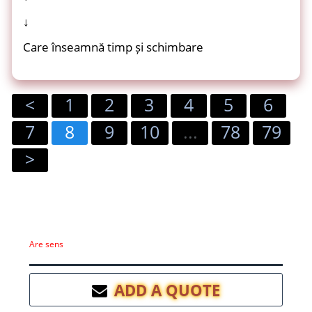
↓
Care înseamnă timp și schimbare
<
1
2
3
4
5
6
7
8
9
10
...
78
79
>
Are sens
ADD A QUOTE