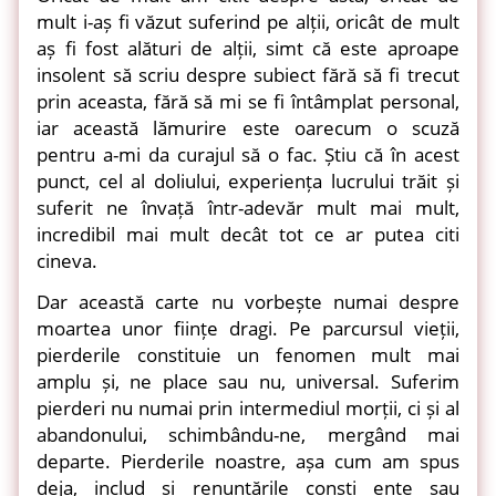
mult i-aș fi văzut suferind pe alții, oricât de mult
aș fi fost alături de alții, simt că este aproape
insolent să scriu despre subiect fără să fi trecut
prin aceasta, fără să mi se fi întâmplat personal,
iar această lămurire este oarecum o scuză
pentru a-mi da curajul să o fac. Știu că în acest
punct, cel al doliului, experiența lucrului trăit și
suferit ne învață într-adevăr mult mai mult,
incredibil mai mult decât tot ce ar putea citi
cineva.
Dar această carte nu vorbește numai despre
moartea unor ființe dragi. Pe parcursul vieții,
pierderile constituie un fenomen mult mai
amplu și, ne place sau nu, universal. Suferim
pierderi nu numai prin intermediul morții, ci și al
abandonului, schimbându-ne, mergând mai
departe. Pierderile noastre, așa cum am spus
deja, includ și renunțările conști ente sau