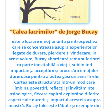
"Calea lacrimilor" de Jorge Bucay
este o lucrare emoționantă și introspectivă
care se concentrează asupra experiențelor
legate de durere, pierdere și vindecare. În
acest volum, Bucay abordează tema suferinței
ca parte inevitabilă a vieții, subliniind
importanța acceptării și procesării emoțiilor
dureroase pentru a putea găsi un sens în ele.
Cartea este structurată într-un mod care
îmbină povestiri, reflecții și învățăminte
psihologice, fiecare capitol explorând diferite
aspecte ale durerii și impactul acesteia asupra
noastră. Bucay folosește fábule și exemple din