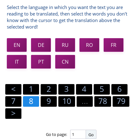
Select the language in which you want the text you are
reading to be translated, then select the words you don't
know with the cursor to get the translation above the
selected word!
EN
DE
RU
RO
FR
IT
PT
CN
<
1
2
3
4
5
6
7
8
9
10
...
78
79
>
Go to page:
Go