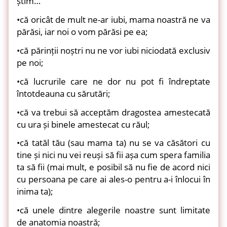
știm…
•că oricât de mult ne-ar iubi, mama noastră ne va
părăsi, iar noi o vom părăsi pe ea;
•că părinții noștri nu ne vor iubi niciodată exclusiv
pe noi;
•că lucrurile care ne dor nu pot fi îndreptate
întotdeauna cu sărutări;
•că va trebui să acceptăm dragostea amestecată
cu ura și binele amestecat cu răul;
•că tatăl tău (sau mama ta) nu se va căsători cu
tine și nici nu vei reuși să fii așa cum spera familia
ta să fii (mai mult, e posibil să nu fie de acord nici
cu persoana pe care ai ales-o pentru a-i înlocui în
inima ta);
•că unele dintre alegerile noastre sunt limitate
de anatomia noastră;