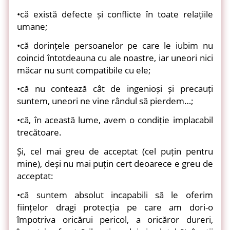
•că există defecte și conflicte în toate relațiile
umane;
•că dorințele persoanelor pe care le iubim nu
coincid întotdeauna cu ale noastre, iar uneori nici
măcar nu sunt compatibile cu ele;
•că nu contează cât de ingenioși și precauți
suntem, uneori ne vine rândul să pierdem…;
•că, în această lume, avem o condiție implacabil
trecătoare.
Și, cel mai greu de acceptat (cel puțin pentru
mine), deși nu mai puțin cert deoarece e greu de
acceptat:
•că suntem absolut incapabili să le oferim
ființelor dragi protecția pe care am dori-o
împotriva oricărui pericol, a oricăror dureri,