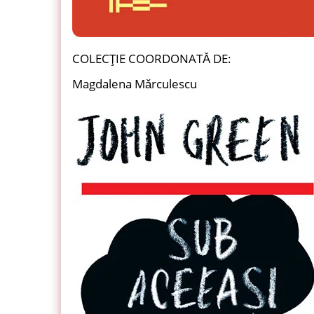
COLECŢIE COORDONATǍ DE:
Magdalena Mǎrculescu