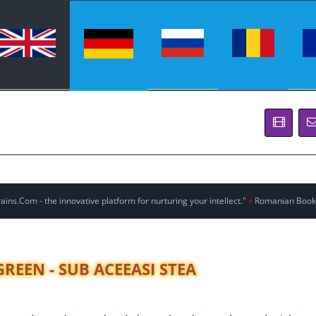
ins.Com - the innovative platform for nurturing your intellect."
»
Romanian Book
REEN - SUB ACEEASI STEA