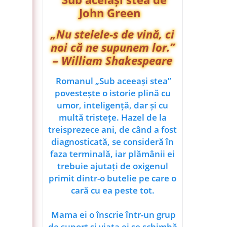
John Green
„
Nu stelele-s de vină, ci
noi că ne supunem lor.”
– William Shakespeare
Romanul „Sub aceeași stea”
povestește o istorie plină cu
umor, inteligență, dar și cu
multă tristețe. Hazel de la
treisprezece ani, de când a fost
diagnosticată, se consideră în
faza terminală, iar plămânii ei
trebuie ajutați de oxigenul
primit dintr-o butelie pe care o
cară cu ea peste tot.
Mama ei o înscrie într-un grup
de suport și viața ei se schimbă