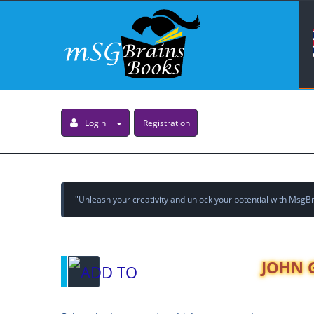
Login
Registration
"Unleash your creativity and unlock your potential with MsgBra
JOHN G