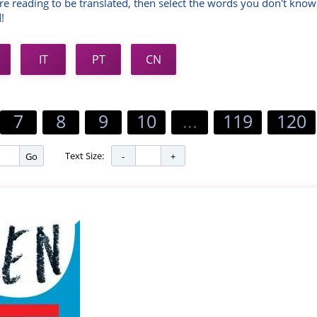
re reading to be translated, then select the words you don't know
!
IT
PT
CN
7
8
9
10
...
119
120
Text Size:
Go