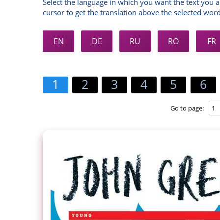
Select the language in which you want the text you a
cursor to get the translation above the selected word
EN
DE
RU
RO
FR
1
2
3
4
5
6
Go to page: