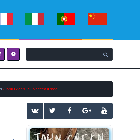
s
» John Green - Sub aceeasi stea