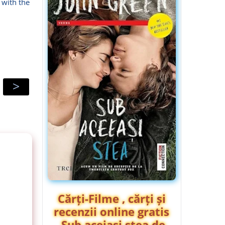
 with the
>
Cărți-Filme , cărți și
recenzii online gratis
Sub aceiași stea de