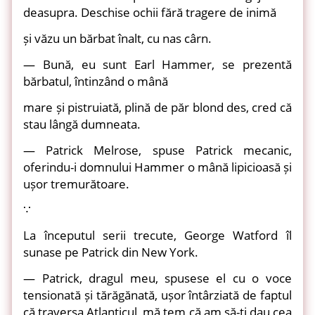
deasupra. Deschise ochii fără tragere de inimă
și văzu un bărbat înalt, cu nas cârn.
— Bună, eu sunt Earl Hammer, se prezentă
bărbatul, întinzând o mână
mare și pistruiată, plină de păr blond des, cred că
stau lângă dumneata.
— Patrick Melrose, spuse Patrick mecanic,
oferindu-i domnului Hammer o mână lipicioasă și
ușor tremurătoare.
∵
La începutul serii trecute, George Watford îl
sunase pe Patrick din New York.
— Patrick, dragul meu, spusese el cu o voce
tensionată și tărăgănată, ușor întârziată de faptul
că traversa Atlanticul, mă tem că am să-ți dau cea