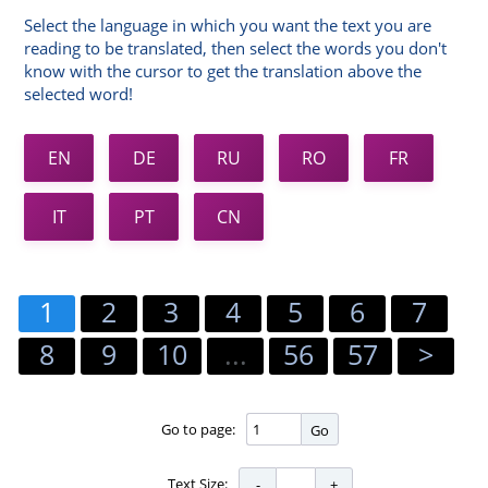
Select the language in which you want the text you are
reading to be translated, then select the words you don't
know with the cursor to get the translation above the
selected word!
EN
DE
RU
RO
FR
IT
PT
CN
1
2
3
4
5
6
7
8
9
10
...
56
57
>
Go to page:
Go
Text Size: