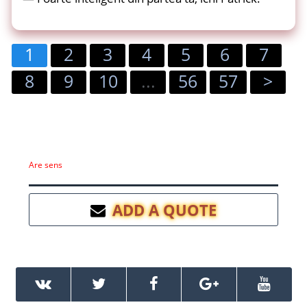
1
2
3
4
5
6
7
8
9
10
...
56
57
>
Are sens
ADD A QUOTE