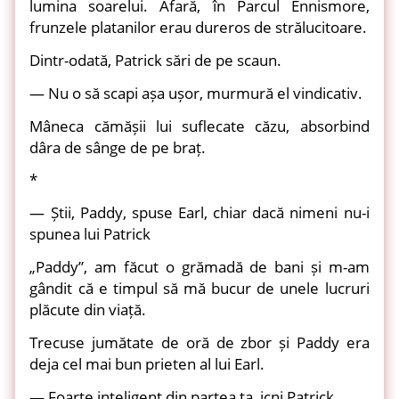
lumina soarelui. Afară, în Parcul Ennismore,
frunzele platanilor erau dureros de strălucitoare.
Dintr-odată, Patrick sări de pe scaun.
— Nu o să scapi așa ușor, murmură el vindicativ.
Mâneca cămășii lui suflecate căzu, absorbind
dâra de sânge de pe braț.
*
— Știi, Paddy, spuse Earl, chiar dacă nimeni nu-i
spunea lui Patrick
„Paddy”, am făcut o grămadă de bani și m-am
gândit că e timpul să mă bucur de unele lucruri
plăcute din viață.
Trecuse jumătate de oră de zbor și Paddy era
deja cel mai bun prieten al lui Earl.
— Foarte inteligent din partea ta, icni Patrick.