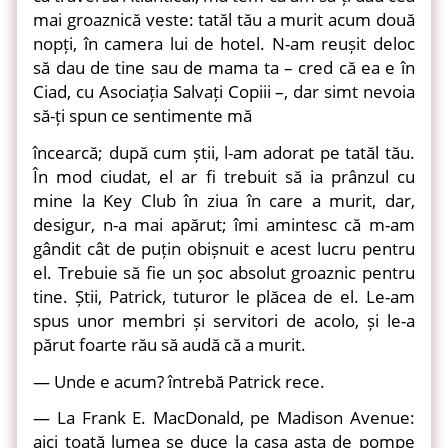
mai groaznică veste: tatăl tău a murit acum două
nopți, în camera lui de hotel. N-am reușit deloc
să dau de tine sau de mama ta – cred că ea e în
Ciad, cu Asociația Salvați Copiii –, dar simt nevoia
să-ți spun ce sentimente mă
încearcă; după cum știi, l-am adorat pe tatăl tău.
În mod ciudat, el ar fi trebuit să ia prânzul cu
mine la Key Club în ziua în care a murit, dar,
desigur, n-a mai apărut; îmi amintesc că m-am
gândit cât de puțin obișnuit e acest lucru pentru
el. Trebuie să fie un șoc absolut groaznic pentru
tine. Știi, Patrick, tuturor le plăcea de el. Le-am
spus unor membri și servitori de acolo, și le-a
părut foarte rău să audă că a murit.
— Unde e acum? întrebă Patrick rece.
— La Frank E. MacDonald, pe Madison Avenue:
aici toată lumea se duce la casa asta de pompe