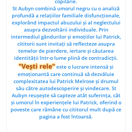
copilărie.
St Aubyn combină umorul negru cu o analiză
profundă a relațiilor familiale disfuncționale,
explorând impactul abuzului și al neglectului
asupra dezvoltării individuale. Prin
intermediul gândurilor și emoțiilor lui Patrick,
cititorii sunt invitați să reflecteze asupra
temelor de pierdere, iertare și căutarea
identității într-o lume plină de contradicții.
"Vești rele"
este o lucrare intensă și
emoționantă care continuă să dezvăluie
complexitatea lui Patrick Melrose și drumul
său către autodescoperire și vindecare. St
Aubyn reușește să capteze atât suferința, cât
și umorul în experiențele lui Patrick, oferind o
poveste care rămâne cu cititorul mult după ce
pagina a fost întoarsă.