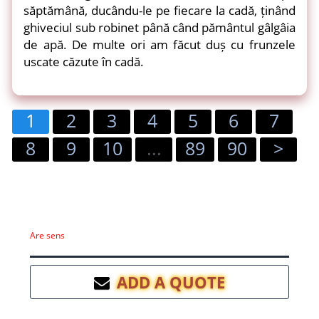
săptămână, ducându-le pe fiecare la cadă, ținând
ghiveciul sub robinet până când pământul gâlgâia
de apă. De multe ori am făcut duș cu frunzele
uscate căzute în cadă.
1
2
3
4
5
6
7
8
9
10
...
89
90
>
Are sens
ADD A QUOTE