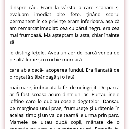
dinspre râu. Eram la vârsta la care scanam și
evaluam imediat alte fete, ținând scorul
permanent în ce privințe eram inferioară, așa că
am remarcat imediat: cea cu părul negru era cea
mai frumoasă. Mă așteptam la asta, chiar înainte
să
le disting fețele. Avea un aer de parcă venea de
pe altă lume și o rochie murdară
care abia dacă-i acoperea fundul. Era flancată de
o roșcată slăbănoagă și o fată
mai mare, îmbrăcată la fel de neîngrijit. De parcă
ar fi fost scoasă acum dintr-un lac. Purtau inele
ieftine care le dublau oasele degetelor. Dansau
pe marginea unui prag, frumusețe și urâțenie în
același timp și un val de teamă le urma prin parc.
Mamele se uitau după copii, mânate de o
senzație pe care nu o puteau numi. Femeile își