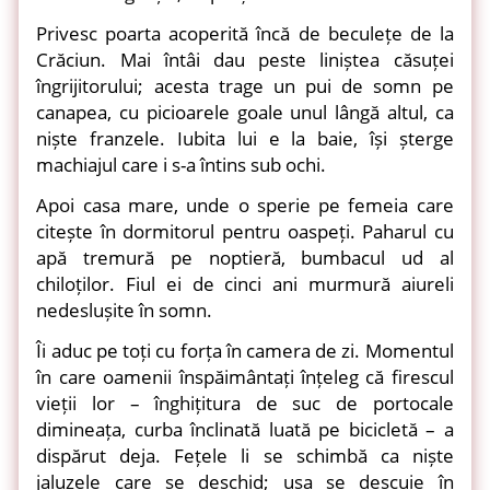
Privesc poarta acoperită încă de beculețe de la
Crăciun. Mai întâi dau peste liniștea căsuței
îngrijitorului; acesta trage un pui de somn pe
canapea, cu picioarele goale unul lângă altul, ca
niște franzele. Iubita lui e la baie, își șterge
machiajul care i s-a întins sub ochi.
Apoi casa mare, unde o sperie pe femeia care
citește în dormitorul pentru oaspeți. Paharul cu
apă tremură pe noptieră, bumbacul ud al
chiloților. Fiul ei de cinci ani murmură aiureli
nedeslușite în somn.
Îi aduc pe toți cu forța în camera de zi. Momentul
în care oamenii înspăimântați înțeleg că firescul
vieții lor – înghițitura de suc de portocale
dimineața, curba înclinată luată pe bicicletă – a
dispărut deja. Fețele li se schimbă ca niște
jaluzele care se deschid; ușa se descuie în