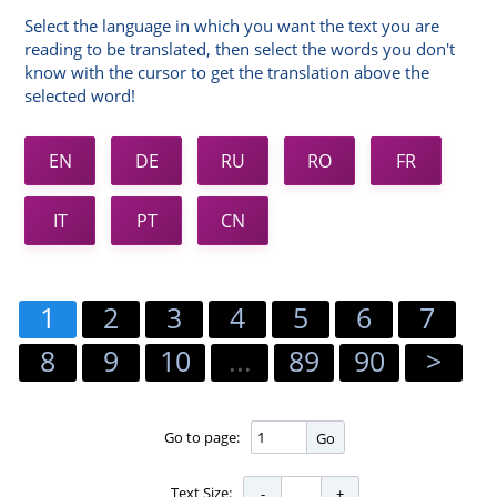
Select the language in which you want the text you are
reading to be translated, then select the words you don't
know with the cursor to get the translation above the
selected word!
EN
DE
RU
RO
FR
IT
PT
CN
1
2
3
4
5
6
7
8
9
10
...
89
90
>
Go to page:
Go
Text Size: