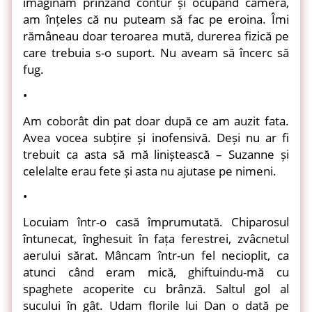
imaginam prinzând contur și ocupând camera,
am înțeles că nu puteam să fac pe eroina. Îmi
rămâneau doar teroarea mută, durerea fizică pe
care trebuia s-o suport. Nu aveam să încerc să
fug.
•
Am coborât din pat doar după ce am auzit fata.
Avea vocea subțire și inofensivă. Deși nu ar fi
trebuit ca asta să mă liniștească – Suzanne și
celelalte erau fete și asta nu ajutase pe nimeni.
•
Locuiam într-o casă împrumutată. Chiparosul
întunecat, înghesuit în fața ferestrei, zvâcnetul
aerului sărat. Mâncam într-un fel necioplit, ca
atunci când eram mică, ghiftuindu-mă cu
spaghete acoperite cu brânză. Saltul gol al
sucului în gât. Udam florile lui Dan o dată pe