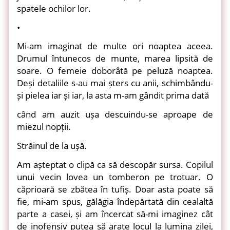
spatele ochilor lor.
•
Mi-am imaginat de multe ori noaptea aceea.
Drumul întunecos de munte, marea lipsită de
soare. O femeie doborâtă pe peluză noaptea.
Deși detaliile s-au mai șters cu anii, schimbându-
și pielea iar și iar, la asta m-am gândit prima dată
când am auzit ușa descuindu-se aproape de
miezul nopții.
Străinul de la ușă.
Am așteptat o clipă ca să descopăr sursa. Copilul
unui vecin lovea un tomberon pe trotuar. O
căprioară se zbătea în tufiș. Doar asta poate să
fie, mi-am spus, gălăgia îndepărtată din cealaltă
parte a casei, și am încercat să-mi imaginez cât
de inofensiv putea să arate locul la lumina zilei,