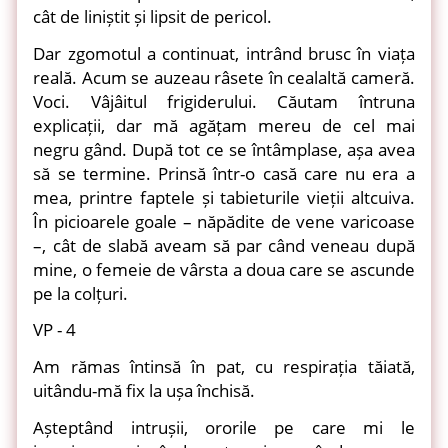
cât de liniștit și lipsit de pericol.
Dar zgomotul a continuat, intrând brusc în viața
reală. Acum se auzeau râsete în cealaltă cameră.
Voci. Vâjâitul frigiderului. Căutam întruna
explicații, dar mă agățam mereu de cel mai
negru gând. După tot ce se întâmplase, așa avea
să se termine. Prinsă într-o casă care nu era a
mea, printre faptele și tabieturile vieții altcuiva.
În picioarele goale – năpădite de vene varicoase
–, cât de slabă aveam să par când veneau după
mine, o femeie de vârsta a doua care se ascunde
pe la colțuri.
VP - 4
Am rămas întinsă în pat, cu respirația tăiată,
uitându-mă fix la ușa închisă.
Așteptând intrușii, ororile pe care mi le