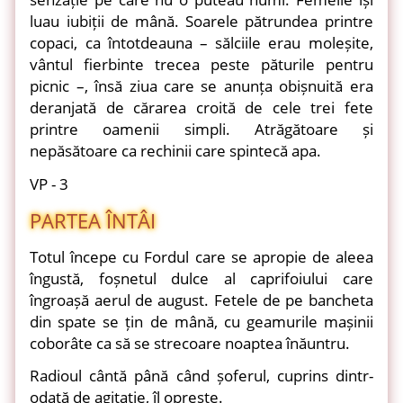
luau iubiții de mână. Soarele pătrundea printre
copaci, ca întotdeauna – sălciile erau moleșite,
vântul fierbinte trecea peste păturile pentru
picnic –, însă ziua care se anunța obișnuită era
deranjată de cărarea croită de cele trei fete
printre oamenii simpli. Atrăgătoare și
nepăsătoare ca rechinii care spintecă apa.
VP - 3
PARTEA ÎNTÂI
Totul începe cu Fordul care se apropie de aleea
îngustă, foșnetul dulce al caprifoiului care
îngroașă aerul de august. Fetele de pe bancheta
din spate se țin de mână, cu geamurile mașinii
coborâte ca să se strecoare noaptea înăuntru.
Radioul cântă până când șoferul, cuprins dintr-
odată de agitație, îl oprește.