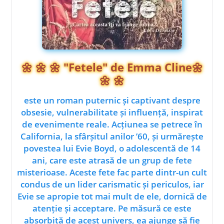
🌼 🌼 🌼 "Fetele" de Emma Cline🌼
🌼 🌼
este un roman puternic și captivant despre
obsesie, vulnerabilitate și influență, inspirat
de evenimente reale. Acțiunea se petrece în
California, la sfârșitul anilor ’60, și urmărește
povestea lui Evie Boyd, o adolescentă de 14
ani, care este atrasă de un grup de fete
misterioase. Aceste fete fac parte dintr-un cult
condus de un lider carismatic și periculos, iar
Evie se apropie tot mai mult de ele, dornică de
atenție și acceptare. Pe măsură ce este
absorbită de acest univers, ea ajunge să fie