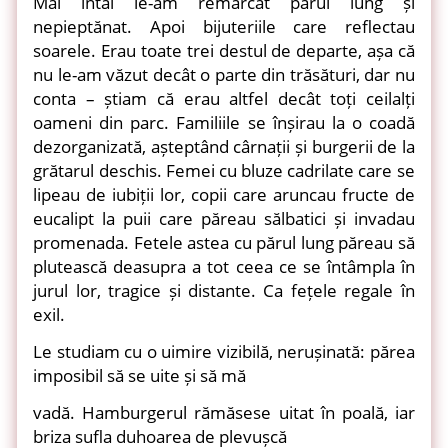
Mai întâi le-am remarcat părul lung și
nepieptănat. Apoi bijuteriile care reflectau
soarele. Erau toate trei destul de departe, așa că
nu le-am văzut decât o parte din trăsături, dar nu
conta – știam că erau altfel decât toți ceilalți
oameni din parc. Familiile se înșirau la o coadă
dezorganizată, așteptând cârnații și burgerii de la
grătarul deschis. Femei cu bluze cadrilate care se
lipeau de iubiții lor, copii care aruncau fructe de
eucalipt la puii care păreau sălbatici și invadau
promenada. Fetele astea cu părul lung păreau să
plutească deasupra a tot ceea ce se întâmpla în
jurul lor, tragice și distante. Ca fețele regale în
exil.
Le studiam cu o uimire vizibilă, nerușinată: părea
imposibil să se uite și să mă
vadă. Hamburgerul rămăsese uitat în poală, iar
briza sufla duhoarea de plevușcă